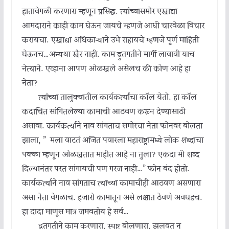
हातावेगळी करणारा म्हणून प्रसिद्ध. त्यांच्यासमोर एखाद्या
आमदाराने काही काम घेऊन जायचे म्हणजे आधी चारवेळा विचार
करायचा. एखाद्या अधिकाऱ्याने उभे राहायचे म्हणजे पूर्ण माहिती
घेऊनच…अन्यथा खैर नाही. काम द्रुतगतीने मार्गी लावावी याच
नेत्याने. एव्हाना आपण ओळखले असेलच की कोण आहे हा
नेता?
त्यांच्या तालुक्यातील कार्यकर्त्यांचा कॉल येतो. हा कॉल
कदाचित सांगितलेल्या कामाची आठवण करून देण्यासाठी
असावा. कार्यकर्त्याने नाव सांगताच समोरचा नेता फोनवर बोलता
झाला, ” मला वाटतं अजित पवारला महाराष्ट्रामध्ये लोक शब्दाचा
पक्का म्हणून ओळखतात माहीत आहे ना तुला? एकदा मी शब्द
दिल्यानंतर परत सांगायची पण गरज नाही…” फोन बंद होतो.
कार्यकर्त्याने नाव सांगताच त्याच्या कामाचीही आठवण असणारा
असा नेता वेगळाच. हजारो कामातून असे लक्षात ठेवणे अवघडच.
हा दादा माणूस मात्र जमवतोय हे सर्व…
द्रुतगतीने काम करणारा, स्पष्ट बोलणारा, झुलवत न