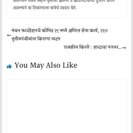
असल्याने तसेच लहान मुलांची खेळनी व खाद्यपदार्थांची दुकाने थाटत
असल्याने या ठिकाणाला यात्रेचे स्वरूप येते.
मंथन फाउंडेशनचे कोविड १९ मध्ये अविरत सेवा कार्य, १२०
तृतीयपंथीयांना किराणा वाटप
राजकीय किस्से : शब्दाचा पक्का…
You May Also Like