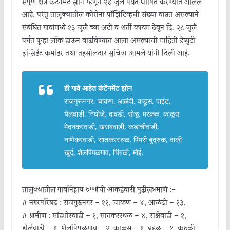
संपूर्ण क्षेत्र कंटेनमेंट झोन म्हणून २४ जुलै पर्यंत घोषित करण्यात आलेले
आहे. परंतु तालुक्यातील कोरोना पॉझिटिव्हची संख्या वाढत असल्याने
संबंधित गावांमध्ये १३ जुलै च्या अटी व शर्ती कायम ठेवून दि. २८ जुलै
पर्यंत पुन्हा लॉक डाऊन वाढविण्यात आला असल्याची माहिती डेप्युटी
इन्सिडेंट कमांडर तथा तहसीलदार सुचित्रा आमले यांनी दिली आहे.
ही गावे आहेत कंटेंनमेंट झोन
राजगुरूनगर, चाकण, आळंदी, कडूस, पाईट,
येलवाडी, निघोजे, दावडी, सोळू, मरकळ, काळूस,
मेदनकरवाडी, खराबवाडी, कडाचीवाडी,
नाणेकरवाडी, सातकरस्थळ, पिंपरी बुद्रुक, वाकी
खुर्द, शेलपिंपळगाव, चिंबळी, मोई.
तालुक्यातील गावनिहाय रुग्णांची आकडेवारी पुढीलप्रमाणे :-
# नगरपरिषद :
राजगुरूनगर – ११, चाकण – ४, आळंदी – १३,
# ग्रामीण :
सांडभोरवाडी – १, सातकरस्थळ – ४, राक्षेवाडी – १,
होलेवाडी – १, शेलपिंपळगाव – २, काळुस – १, बहुळ – १, कुरुळी –