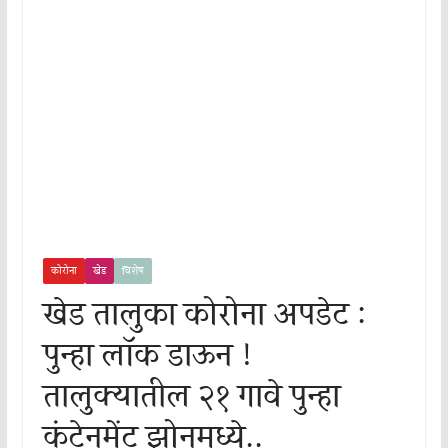
कोरोना
खेड
विशेष
खेड तालुका कोरोना अपडेट :
पुन्हा लॉक डाऊन !
तालुक्यातील २१ गावे पुन्हा
कंटेनमेंट झोनमध्ये..