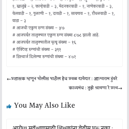
१, खालुंब्रे – २, कान्हेवाडी – ३, मेदनकरवाडी – १, नाणेकरवाडी – ३,
येलवाडी – १, गुळाणी – १, दावडी – १, सायगाव – १, रौंधळवाडी – १,
वाडा – ३
# आजची एकूण रुग्ण संख्या –
५७
# आजपर्यंत तालुक्यात एकूण रुग्ण संख्या
८७८
झाली आहे.
# आजपर्यंत तालुक्यातील मृत्यू संख्या –
१६
# ऍक्टिव्ह रुग्णांची संख्या –
३९१
# डिस्चार्ज दिलेल्या रुग्णांची संख्या – ४७१
प्रशासक म्हणून पोलीस पाटील हेच प्रबळ दावेदार : आत्माराम डुंबरे
काव्यमंच : तुझे श्रावणा रे प्रस्थ
You May Also Like
आरोग्य सर्वेक्षणासाठी शिक्षकांना वेठीस धरू नका :