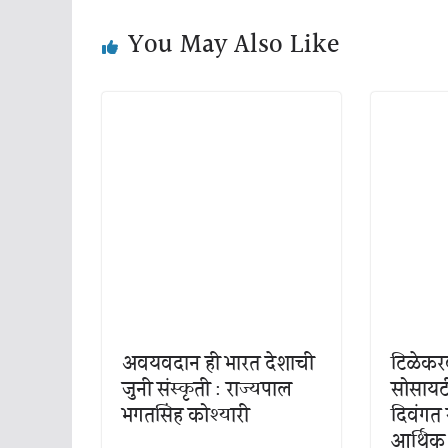
You May Also Like
अवयवदान ही भारत देशाची
टिळेकरव
जुनी संस्कृती : राज्यपाल
सोसायट
भगतसिंह कोश्यारी
दिवंगत 
आर्थिक