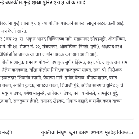
न्हे उघडकीस,गुन्हे शाखा युनिट २ व ५ ची कारवाई
 चोरट्यांना गुन्हे शाखा २ व ५ च्या पोलीस पथकाने सापळा लावून अटक केली आहे.
 जप्त केली आहेत.
भोर ( वय २५, रा. अंकुश आनंद बिल्डिंगच्या मागे, संग्रामनगर झोपडपट्टी, ओटास्किम,
घर नं. पी १६, सेक्टर नं. २२, संजयनगर, ओटास्किम, निगडी, पुणे ), अक्षय दशरथ
 एक विधिसंघर्षित बालक या चार जणांना अटक करण्यात आली आहे.
पोलीस आयुक्त रामनाथ पोकळे, उपायुक्त सुधीर हिरेमठ, सहा. पो. आयुक्त राजाराम
क्षक शैलेश गायकवाड, वरिष्ठ पोलीस निरीक्षक बाळकृष्ण सावंत, सहा. पो. निरीक्षक
स हवालदार शिवानंद स्वामी, केराप्पा माने, प्रमोद वेताळ, दीपक खरात, वसंत
ंत राऊत, आतिष कुडके, नामदेव राऊत, शिवाजी मुंढे, अजित सानप व युनिट ५ चे
यूर वाडकर, गणेश मालुसरे, ज्ञानेश्वर गाडेकर, धनंजय भोसले, शामसुंदर गुट्टे,
ाने, राजकुमार ईघारे, दयानंद खेडकर, गोपाळ ब्रह्मांदे व राजेंद्र कदम यांच्या
नव्हे’!
युवतीचा निर्घृण खून! कारण अस्पष्ट; मृतदेह विवस्त्र