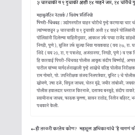
५ चारचाकी व ९ दुचाकी अशी १४ वाहने जप्त, १४ चोरीचे गु
महाबुलेटिन नेटवर्क / विशेष प्रतिनिधी
पिंपरी-चिंचवड :
उद्योगनगरीत वाहन चोरीचे गुन्हे करणाऱ्या चार
त्यांच्याकडून ५ चारचाकी व ९ दुचाकी अशी १४ वाहने पोलिसांनी
पोलिसांनी दिलेल्या माहितीनुसार, आकाश उर्फ पप्या राजेंद्र सांड
निगडी, पुणे ), सुजित उर्फ सुज्या भिवा गायकवाड ( वय २७, रा. 
शिंदे ( वय २०, रा, ए पत्राशेड, अजंठानगर, निगडी, पुणे ) व
हि कारवाई पिंपरी-चिंचवड पोलीस आयुक्त संदीप बिष्णोई, अप्पर 
पाटील यांच्या मार्गदर्शनाखाली गुन्हे शाखेचे वरिष्ठ पोलीस निरी
राम गोमारे, पो. उपनिरीक्षक संजय निलपत्रेवार, युनिट २ चे पोली
खोमणे, उषा दळे, विपुल जाधव, चेतन मुंढे, जमीर तांबोळी, जयव
पोलीस हवालदार धनराज किरनाळे, दत्तात्रय बनसुडे, संदीप ठाकरे, म
स्वामीनाथ जाधव, फारूक मुल्ला, सावन राठोड, नितीन बहिरट, भरत म
पथकाने केली.
ही तस्करी करतेय कोण? महसूल अधिकाऱ्यांचे ‘हे वागणं बरे 