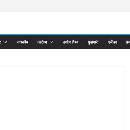
र
राजकीय
आरोग्य
उद्योग विश्व
गुन्हेगारी
क्रीडा
इत