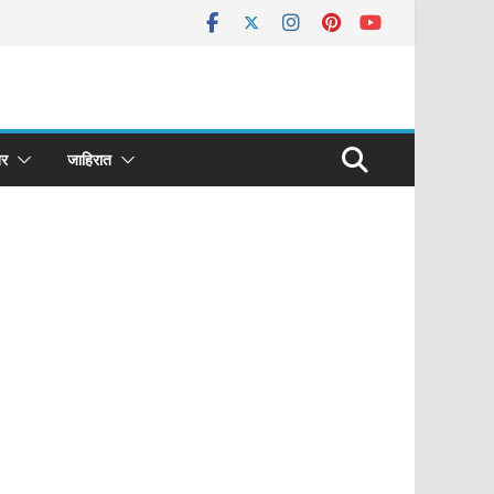
र
जाहिरात