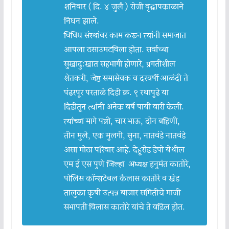
शनिवार ( दि. ४ जुलै ) रोजी वृद्धापकाळाने
निधन झाले.
विविध संस्थांवर काम करून त्यांनी समाजात
आपला ठसाउमटविला होता. सर्वाच्या
सुखादु:खात सहभागी होणारे, प्रगतीशील
शेतकरी, जेष्ठ समासेवक व दरवर्षी आळंदी ते
पंढरपूर परताळे दिंडी क्र. ९ रथापुढे या
दिंडीतून त्यांनी अनेक वर्षे पायी वारी केली.
त्यांच्या मागे पत्नी, चार भाऊ, दोन बहिणी,
तीन मुले, एक मुलगी, सुना, नातवंडे नातवंडे
असा मोठा परिवार आहे. देहूरोड डेपो येथील
एम ई एस पुणे जिल्हा अध्यक्ष हनुमंत कातोरे,
पोलिस काॅन्सटेबल कैलास कातोरे व खेड
तालुका कृषी उत्पन्न बाजार समितीचे माजी
सभापती विलास कातोरे यांचे ते वडिल होत.