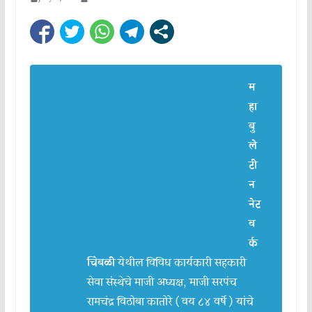
म
हा
बु
ले
टी
न
नेट
व
र्क
चिंबळी
येथील विविध कार्यकारी सहकारी
सेवा संस्थेचे माजी अध्यक्ष, माजी सरपंच
रामचंद्र विठोबा कातोरे ( वय ८४ वर्षे ) यांचे