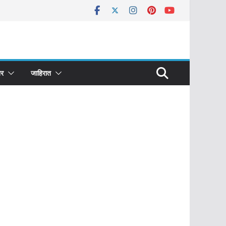
र
जाहिरात