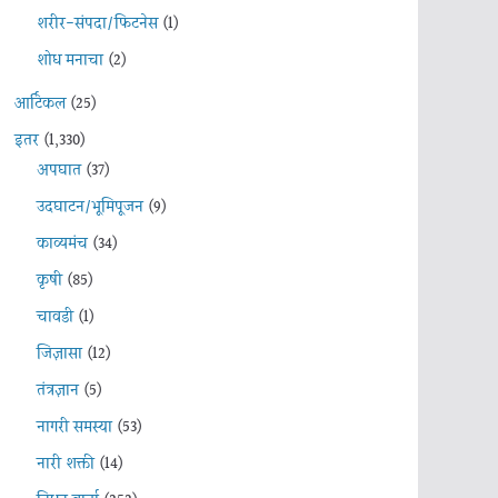
शरीर-संपदा/फिटनेस
(1)
शोध मनाचा
(2)
आर्टिकल
(25)
इतर
(1,330)
अपघात
(37)
उदघाटन/भूमिपूजन
(9)
काव्यमंच
(34)
कृषी
(85)
चावडी
(1)
जिज्ञासा
(12)
तंत्रज्ञान
(5)
नागरी समस्या
(53)
नारी शक्ती
(14)