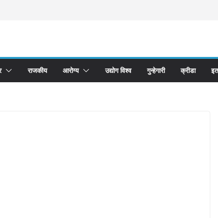
र
राजकीय
आरोग्य
उद्योग विश्व
गुन्हेगारी
क्रीडा
इत