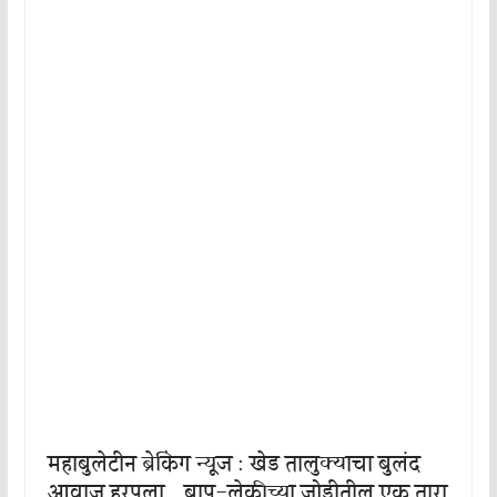
महाबुलेटीन ब्रेकिंग न्यूज : खेड तालुक्याचा बुलंद
आवाज हरपला… बाप-लेकीच्या जोडीतील एक तारा