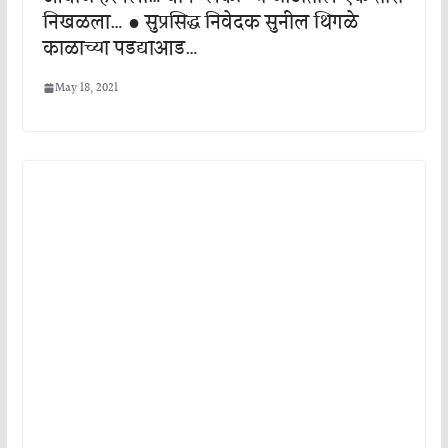
निखळला… ● सुप्रसिद्ध निवेदक सुनील थिगळे
काळाच्या पडद्याआड…
May 18, 2021