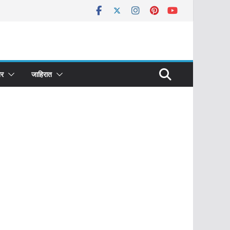
र
जाहिरात