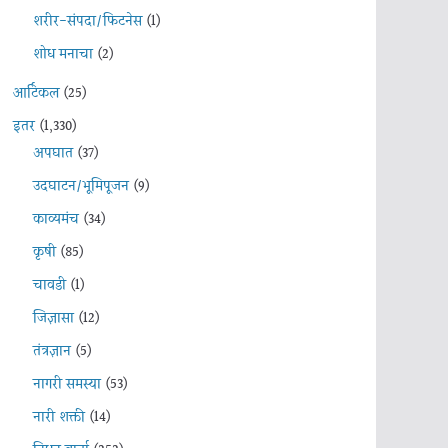
शरीर-संपदा/फिटनेस
(1)
शोध मनाचा
(2)
आर्टिकल
(25)
इतर
(1,330)
अपघात
(37)
उदघाटन/भूमिपूजन
(9)
काव्यमंच
(34)
कृषी
(85)
चावडी
(1)
जिज्ञासा
(12)
तंत्रज्ञान
(5)
नागरी समस्या
(53)
नारी शक्ती
(14)