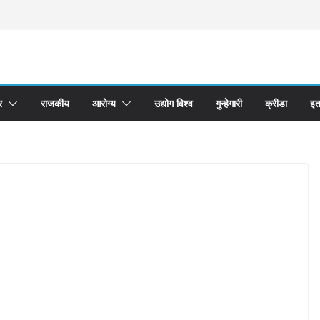
र
राजकीय
आरोग्य
उद्योग विश्व
गुन्हेगारी
क्रीडा
इत