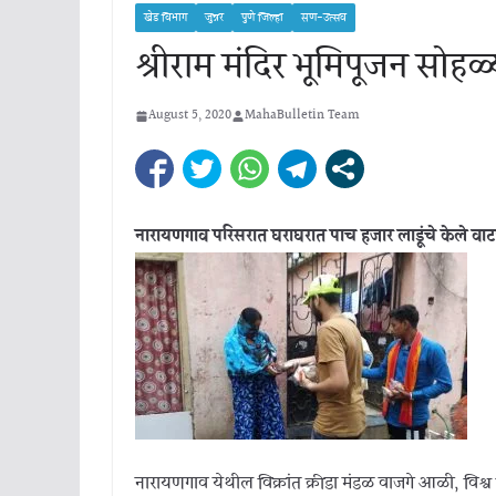
खेड विभाग
जुन्नर
पुणे जिल्हा
सण-उत्सव
श्रीराम मंदिर भूमिपूजन सोह
August 5, 2020
MahaBulletin Team
नारायणगाव परिसरात घराघरात पाच हजार लाडूंचे केले वा
नारायणगाव येथील विक्रांत क्रीडा मंडळ वाजगे आळी, विश्व हि