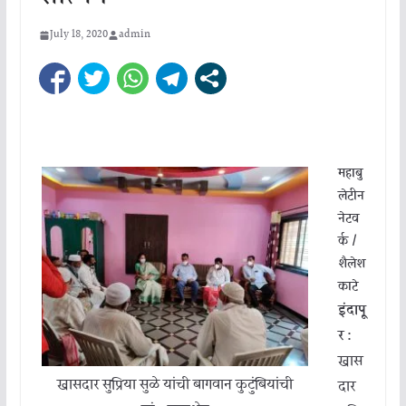
July 18, 2020
admin
महाबु
लेटीन
नेटव
र्क /
शैलेश
काटे
इंदापू
र :
खास
खासदार सुप्रिया सुळे यांची बागवान कुटुंबियांची
दार