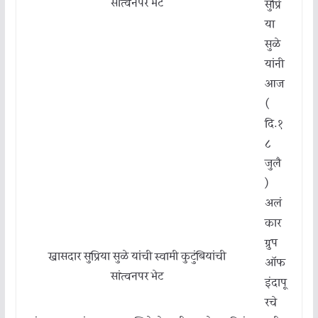
सांत्वनपर भेट
सुप्रि
या
सुळे
यांनी
आज
(
दि.१
८
जुलै
)
अलं
कार
ग्रुप
खासदार सुप्रिया सुळे यांची स्वामी कुटुंबियांची
ऑफ
सांत्वनपर भेट
इंदापू
रचे