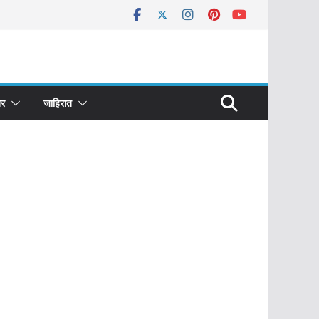
र
जाहिरात