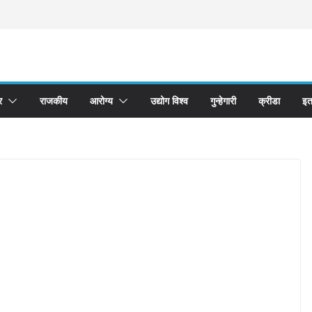
र
राजकीय
आरोग्य
उद्योग विश्व
गुन्हेगारी
क्रीडा
इत