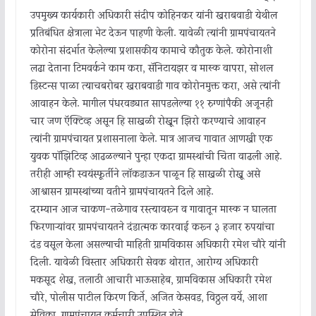
उपमुख्य कार्यकारी अधिकारी संदीप कोहिनकर यांनी खराबवाडी येथील
प्रतिबंधित क्षेत्राला भेट देऊन पाहणी केली. यावेळी त्यांनी ग्रामपंचायतने
कोरोना संदर्भात केलेल्या प्रशासकीय कामाचे कौतुक केले. कोरोनाशी
लढा देताना टिमवर्कने काम करा, सॅनिटायझर व मास्क वापरा, सोशल
डिस्टन्स पाळा त्याचबरोबर खराबवाडी गाव कोरोनमुक्त करा, असे त्यांनी
आवाहन केले. मागील पंधरवड्यात सापडलेल्या ११ रुग्णांपैकी अजूनही
चार जण ऍक्टिव्ह असून हि साखळी रोखून झिरो करण्याचे आवाहन
त्यांनी ग्रामपंचायत प्रशासनाला केले. मात्र आजच गावात आणखी एक
युवक पॉझिटिव्ह आढळल्याने पुन्हा एकदा ग्रामस्थांची चिंता वाढली आहे.
तरीही आम्ही स्वयंस्फूर्तीने लॉकडाऊन पाळून हि साखळी रोखू असे
आश्वासन ग्रामस्थांच्या वतीने ग्रामपंचायतने दिले आहे.
दरम्यान आज चाकण-तळेगाव रस्त्यावरून व गावातून मास्क न घालता
फिरणाऱ्यांवर ग्रामपंचायतने दंडात्मक कारवाई करून ३ हजार रुपयांचा
दंड वसूल केला असल्याची माहिती ग्रामविकास अधिकारी रमेश चौरे यांनी
दिली. यावेळी विस्तार अधिकारी सेवक थोरात, आरोग्य अधिकारी
मकसूद शेख, तलाठी आचारी भाऊसाहेब, ग्रामविकास अधिकारी रमेश
चौरे, पोलीस पाटील किरण किर्ते, अजित केसवड, विठ्ठल वर्ये, आशा
सेविका, ग्रामपंचायत कर्मचारी उपस्थित होते.