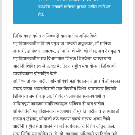
माऊलींचे मानकरी ज्ञानेश्वर कुऱ्हाडे पाटील उपस्थित
होते.
शिबिर कालावधीत अजिंक्य डी वाय पाटील अभियांत्रिकी
महाविद्यालयातील विभाग प्रमुख प्रा भाग्यश्री ढाकूलकर, डॉ सानिया
अन्सारी, डॉ पंकज आगरकर, डॉ नागेश शेळके, श्री गोरखनाथ देशमुख व
महाविद्यालयातील सर्व विभागातील शिक्षक शिक्षकेतर कर्मचाऱ्यांनी
आदींनी शिबिर स्थळी प्रत्यक्ष भेट देऊन राष्ट्रीय सेवा योजना शिबिरार्थी
स्वयंसेवकांना प्रोत्साहित केले.
अजिंक्य डी वाय पाटील अभियांत्रिकी महाविद्यालयाचे प्राचार्य डॉ फारुख
सय्यद यांच्या अध्यक्षतेखाली सात दिवसीय विशेष श्रमसंस्कार हिवाळी
शिबिराचा समारोप झाला. शिबिर कालावधीत समाजपयोगी व
नाविन्यपूर्ण कार्यक्रम राबविल्याबद्दल अजिंक्य डी वाय पाटील
अभियांत्रिकी महाविद्यालयाचे सल्लागार डॉ सुशांत पाटील व उपाध्यक्ष डॉ
एकनाथ खेडकर, कोयाळी तर्फे चाकण गावचे सरपंच अजय टेंगले
आदींनी राष्ट्रीय सेवा योजनेच्या सर्व स्वयंसेवकांचे विशेष कौतुक केले.
सदर शिबिर यशस्वीतेस रा. से. यो. कार्यक्रम अधिकारी प्रा दिलीप घुले,