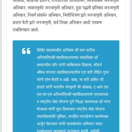
व्यवस्था, बायोगॅस प्रकल्प, रोपवाटिका कार्यशाळा, लोकसंख्या जनजागृती
अभियान, व्यसनमुक्ती जनजागृती अभियान, हुंडा पद्धती प्रतिबंध जनजागृती
अभियान, निसर्ग संवर्धन अभियान, भित्तीचित्रण द्वारे जनजागृती अभियान,
प्रभात फेरी द्वारे जनजागृती, सर्व शिक्षा अभियान आदी उपक्रम
राबविण्यात आले.
शिबिर कालावधीत अजिंक्य डी वाय पाटील
अभियांत्रिकी महाविद्यालयाच्या संचालिका डॉ
कमलजीत कौर यांनी व्यक्तिमत्व विकास, मॉडर्न
औषध शास्त्र महाविद्यालयातील प्रा श्री रोहित गुरव
यांनी प्रेम मैत्री व आई- बाबा, मा श्री अमित जी
हरहरे यांनी भारतीय संस्कृती ची ओळख, ए आय एस
एस एम एस अभियांत्रिकी महाविद्यालयाचे प्राध्यापक
व राष्ट्रीय सेवा योजना पुणे जिल्हा समन्वयक डॉ नाना
शेजवळ यांनी युवा विकासात राष्ट्रीय सेवा योजना
स्वयंसेवकांची भूमिका, जनहित फाउंडेशन कार्याध्यक्ष
अर्जुन मेदनकर यांनी जलसंवर्धन अभियान यावर
प्रबोधनपर व्याख्याने उत्साहात झाली. यावेळी