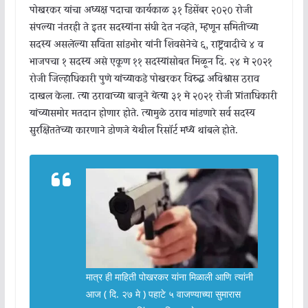
पोखरकर यांचा अध्यक्ष पदाचा कार्यकाळ ३१ डिसेंबर २०२० रोजी
संपल्या नंतरही ते इतर सदस्यांना संधी देत नव्हते, म्हणून समितीच्या
सदस्य असलेल्या सविता सांडभोर यांनी शिवसेनेचे ६, राष्ट्रवादीचे ४ व
भाजपचा १ सदस्य असे एकूण ११ सदस्यांसोबत मिळून दि. २४ मे २०२१
रोजी जिल्हाधिकारी पुणे यांच्याकडे पोखरकर विरुद्ध अविश्वास ठराव
दाखल केला. त्या ठरावाच्या बाजूने येत्या ३१ मे २०२१ रोजी प्रांताधिकारी
यांच्यासमोर मतदान होणार होते. त्यामुळे ठराव मांडणारे सर्व सदस्य
सुरक्षिततेच्या कारणाने डोणजे येथील रिसॉर्ट मध्ये थांबले होते.
मात्र ही माहिती पोखरकर यांना मिळाली आणि त्यांनी
आज ( दि. २७ मे ) पहाटे ५ वाजण्याच्या सुमारास