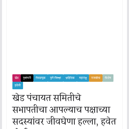
खेड
गुन्हेगारी
निवडणूक
पुणे जिल्हा
प्रादेशिक
महाराष्ट्र
राजकीय
विशेष
हवेली
खेड पंचायत समितीचे
सभापतीचा आपल्याच पक्षाच्या
सदस्यांवर जीवघेणा हल्ला, हवेत