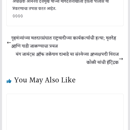
अधीक्षक अभिनव देशमुख यांच्या मार्गदर्शनाखाली हवेली पोलीस या
प्रकरणाचा तपास करत आहेत.
००००
गृहमंत्र्यांच्या मतदारसंघात राष्ट्रवादीच्या कार्यकर्त्याची हत्या; मृतदेह
आणि गाडी जाळण्याचा प्रयत्न
यंग जायंट्स ऑफ तळेगाव दाभाडे या संस्थेच्या अध्यक्षपदी विराज
कोळी यांची हॅट्ट्रिक
You May Also Like