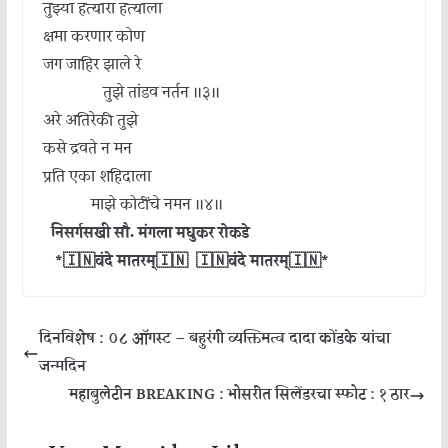
तुझ्या हत्यारा हत्याला
क्षमा करणार कोण
जग जाहिर झाले रे
तुझे तांडव नर्तन ॥३॥
अरे अतिरेकी तुझे
कसे द्रवते न मन
प्रति एका शहिदाला
माझे कोटींचे नमन ॥४॥
निसर्गसखी सौ. मंगला मधुकर रोकडे
*🇮🇳वंदे मातरम्🇮🇳 🇮🇳वंदे मातरम्🇮🇳*
दिनविशेष : ०८ ऑगस्ट – बहुरंगी व्यक्तिमत्व दादा कोंडके यांचा
जन्मदिन
महाबुलेटीन BREAKING : भोसरीत सिलेंडरचा स्फोट : १ ठार