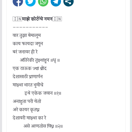
🇮🇳
माझे कोटींचे नमन
🇮🇳
——————————–
वार तुझा बेमालूम
काय फायदा जगून
बरं जनावर ही रे
अतिरेकी तुझ्याहून ॥धृ ॥
एक ठाऊक ज्या ब्रीद
देशासाठी प्राणार्पन
माझ्या भारत भूमीचे
इथे एकेक जवान ॥१॥
अनाहुता परी येतो
अरे कायर कृतघ्न
देशावरी माझ्या का रे
असे आणतोस विघ्न ॥२॥