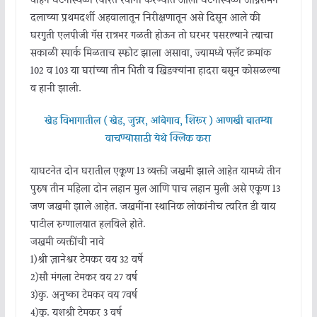
वाहने घटनास्थळी त्वरित रवाना करण्यात आली घटनास्थळी अग्निशमन
दलाच्या प्रथमदर्शी अहवालातून निरीक्षणातून असे दिसून आले की
घरगुती एलपीजी गॅस रात्रभर गळती होऊन तो घरभर पसरल्याने त्याचा
सकाळी स्पार्क मिळताच स्फोट झाला असावा, ज्यामध्ये फ्लॅट क्रमांक
102 व 103 या घरांच्या तीन भिंती व खिडक्यांना हादरा बसून कोसळल्या
व हानी झाली.
खेड विभागातील ( खेड, जुन्नर, आंबेगाव, शिरूर ) आणखी बातम्या
वाचण्यासाठी येथे क्लिक करा
याघटनेत दोन घरातील एकूण 13 व्यक्ती जखमी झाले आहेत यामध्ये तीन
पुरुष तीन महिला दोन लहान मुल आणि पाच लहान मुली असे एकूण 13
जण जखमी झाले आहेत. जखमींना स्थानिक लोकांनीच त्वरित डी वाय
पाटील रुग्णालयात हलविले होते.
जखमी व्यक्तींची नावे
1)श्री ज्ञानेश्वर टेमकर वय 32 वर्षे
2)सौ मंगला टेमकर वय 27 वर्ष
3)कु. अनुष्का टेमकर वय 7वर्ष
4)कु. यशश्री टेमकर 3 वर्ष