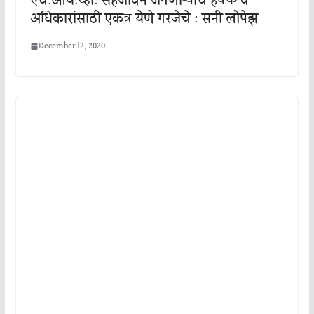
एच.आय.व्ही. सहजीवन जगणाऱ्यांचे हक्क व
अधिकारांसाठी एकत्र येणे गरजेचे : सनी लोपेझ
December 12, 2020