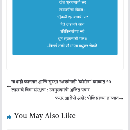
खेळ श्रावणाची सर
लपाछपीचा खेळत॥
५]कधी श्रावणाची सर
येते उन्हामधे न्हात
रविकिरणांच्या सवे
धून श्रावणाची गात॥
–निसर्ग सखी सौ मंगला मधुकर रोकडे.
माथाडी कामगार आणि सुरक्षा रक्षकांनाही ‘कोरोना’ काळात 50
लाखांचे विमा संरक्षण : उपमुख्यमंत्री अजित पवार
फरार आरोपी अखेर पोलिसांच्या ताब्यात
You May Also Like