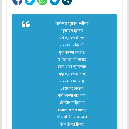
चारोळ्या श्रावण सरींच्या
१]सरसर झरझर
येते श्रावणाची सर
पावसाची राहिलेली
पुरी करण्या कसर॥
२]गेला मृग ही आषाढ
आला असा श्रावणात
तुझं श्रावणाचं नातं
पावसारे भावनात॥
3]सरसर झरझर
सरी आल्या गात गात
ओसरीत माझिया ग
श्रावणात नाचतात॥
४]कधी येते कधी जाते
झिम झिमत झिमत