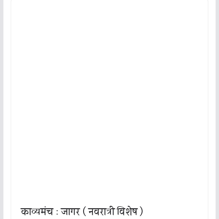
काव्यमंच : जागर ( नवरात्री विशेष )