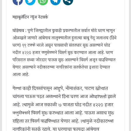
महाबुलेटिन न्यूज नेटवर्क
घोडेगाव :
पुणे जिल्ह्यातील कुकडी प्रकल्पातील सर्वात मोठे धरण म्हणून
ओळखले जाणारे आंबेगाव तालुक्यातील हुतात्मा बाबू गेनू जलाशय (डिंभे
धरण) ९९ टक्के भरले असून पावसाची संततधार सुरू असल्याने घोड
नदीत ४२२० हजार क्लुसेक्सने विसर्ग सुरू करण्यात आला आहे. धरण
परिसरात सध्या जोरदार पाऊस सुरू असल्याने विसर्ग अजून वाढविण्यात
येणार असल्याने नदीकाठच्या नागरिकांना सतर्कतेचा इशारा देण्यात
आला आहे.
गेल्या काही दिवसांपासून आहुपे, भीमाशंकर, पाटण खोऱ्यात
चांगला पाऊस पडत असल्याने डिंभा धरण आज ओव्हरफ्लो झाले
आहे. त्यामुळे आज सकाळी ७ वाजता घोड नदीत ४२२० हजार
क्लुसेक्सने विसर्ग सुरू करण्यात आला आहे. पाऊस असाच सुरू
राहिला तर विसर्ग वाढविण्यात येणार आहे. त्यामुळे नदीकाठच्या
नागरिकांनी सतर्क रहावे. या धरणाचा फायदा आंबेगाव