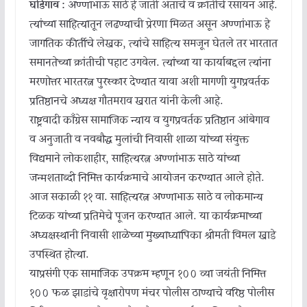
घोडेगाव :
अण्णाभाऊ साठे हे जाती अंताचे व क्रांतीचे रसायन आहे.
त्यांच्या साहित्यातून लढण्याची प्रेरणा मिळत असून अण्णांभाऊ हे
जागतिक कीर्तीचे लेखक, त्यांचे साहित्य समजून घेतले तर भारतात
समानतेच्या क्रांतीची पहाट उगवेल. त्यांच्या या कार्याबद्दल त्यांना
मरणोत्तर भारतरत्न पुरस्कार देण्यात यावा अशी मागणी युगप्रवर्तक
प्रतिष्ठानचे अध्यक्ष गौतमराव खरात यांनी केली आहे.
राष्ट्रवादी काँग्रेस सामाजिक न्याय व युगप्रवर्तक प्रतिष्ठान आंबेगाव
व अनुजाती व नवबौद्ध मुलांची निवासी शाळा यांच्या संयुक्त
विद्यमाने लोकशाहीर, साहित्यरत्न अण्णांभाऊ साठे यांच्या
जन्मशताब्दी निमित्त कार्यक्रमाचे आयोजन करण्यात आले होते.
आज सकाळी ११ वा. साहित्यरत्न अण्णाभाऊ साठे व लोकमान्य
टिळक यांच्या प्रतिमेचे पूजन करण्यात आले. या कार्यक्रमाच्या
अध्यक्षस्थानी निवासी शाळेच्या मुख्याध्यापिका श्रीमती विमल खाडे
उपस्थित होत्या.
याप्रसंगी एक सामाजिक उपक्रम म्हणून १०० व्या जयंती निमित्त
१०० फळ झाडांचे वृक्षारोपण मंचर पोलीस ठाण्याचे वरिष्ठ पोलीस