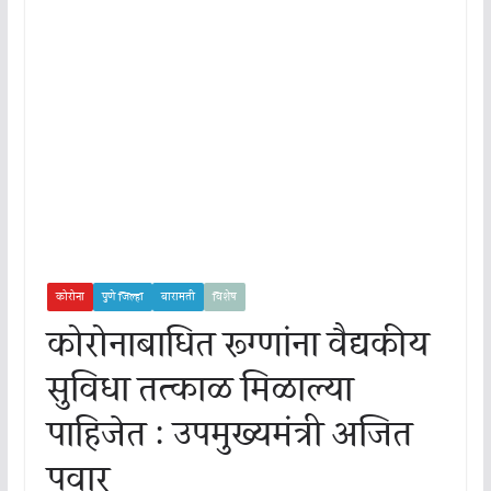
कोरोना
पुणे जिल्हा
बारामती
विशेष
कोरोनाबाधित रूग्णांना वैद्यकीय
सुविधा तत्काळ मिळाल्या
पाहिजेत : उपमुख्यमंत्री अजित
पवार