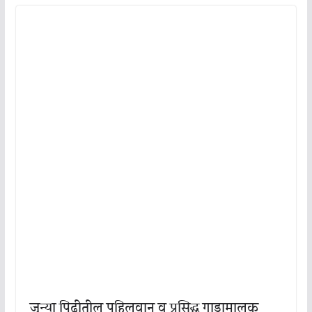
जुन्या पिढीतील पहिलवान व प्रसिद्ध गाडामालक