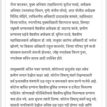
नीता बारवकर, मुख्य अभियंता (महावितरण) सुनील पावडे, अधीक्षक
अभियंता (जलसंपदा विभाग, पुणे) संजीव चोपडे, अपर पोलीस अधीक्षक
मिलिंद मोहिते, उपविभागीय अधिकारी दादासाहेब कांबळे, तहसिलदार
विजय पाटील, नगरपरिषद मुख्याधिकारी किरणराज यादव, सिल्व्हर
ज्युबली रूग्णालयाचे वैद्यकीय अधीक्षक डॉ. सदानंद काळे, ग्रामीण
रूग्णालय रूईचे वैद्यकीय अधीक्षक डॉ. सुनिल दराडे, वैद्यकीय
महाविद्यालयाचे अधिष्ठाता डॉ. तांबे, तालुका आरोग्य अधिकारी डॉ. मनोज
खोमणे, गट विकास अधिकारी राहूल काळभोर, जिल्हा परिषद पुणे माजी
बांधकाम सभापती संभाजी होळकर, ज्येष्ठ नगरसेवक किरण गुजर,
नगरसेवक सचिन सातव आदी उपस्थित होते.
उपमुख्यमंत्री अजित पवार म्हणाले, कोरोनाचा प्रादुर्भाव शहर तसेच
ग्रामीण भागात देखील वाढत आहे. कोरोना विषाणू संसर्ग रोखण्यासाठी
सर्व प्रशासकीय यंत्रणांनी दक्ष राहून व समन्वयाने काम करणे गरजेचे आहे.
कोरोना बाधित रूग्णांना वैद्यकीय सुविधा तत्काळ व दर्जेदार मिळाल्या
पाहिजेत. कोणत्याही परिस्थितीमध्ये वैद्यकीय सुविधा मिळण्यास रूग्णांना
त्रास होऊ नये, अशा सूचना त्यांनी दिल्या. कोरोना विषाणू संसर्ग वाढू नये,
यासाठी नागरिकांनी देखील अधिक दक्ष राहून गर्दी होणार नाही आणि