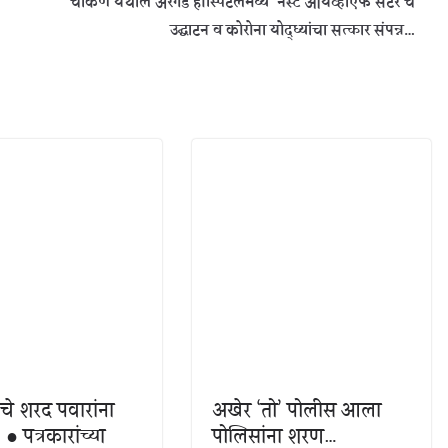
चाकण येथील अरगडे हॉस्पिटलमध्ये ‘नेस्ट आयव्हीएफ सेंटर’चे
उद्घाटन व कोरोना योद्ध्यांचा सत्कार संपन्न…
ंचे शरद पवारांना
अखेर ‘तो’ पोलीस आला
● पत्रकारांच्या
पोलिसांना शरण…