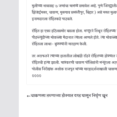
मुलीच्या भावासह ७ जणांचा यामध्ये समावेश आहे. पुणे जिल्ह्यात
झित्राईमळा, चाकण, मुळगाव समस्तीपुर, बिहार ) असे मयत मुलाचे
इनामदारला रोहितकडे पाठवले.
रोहित हा एका हॉटेलसमोर बसला होता. मन्सूरने तिथून रोहितच्य
पीडब्ल्यूडीच्या मोकळ्या मैदानात त्याला आणले होते. त्या मोकळ
रोहितला लाथा- बुक्क्यांनी मारहाण केली.
तर अराफतने त्याच्या हातातील लोखंडी रॉडने रोहितच्या डोक्यात
रोहितची हत्या झाली. याप्रकरणी चाकण पोलिसांनी मन्सूरला अट
पोलीस निरीक्षक अशोक राजपूत यांच्या मारहादर्शनाखाली चाक
००००
चाकणला तरुणाच्या डोक्यात दगड घालून निर्घृण खून