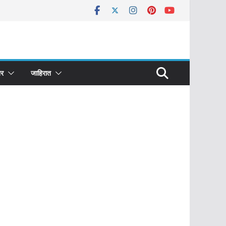
र
जाहिरात