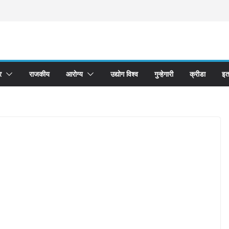
र
राजकीय
आरोग्य
उद्योग विश्व
गुन्हेगारी
क्रीडा
इत