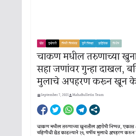
खेड
गुन्हेगारी
पिंपरी चिचंवड
पुणे जिल्हा
प्रादेशिक
विशेष
चाकण मधील तरुणाच्या खुना
सहा जणांवर गुन्हा दाखल, बह
मुलाचे अपहरण करून खून केल्
September 7, 2021
MahaBulletin Team
चाकण मधील तरुणाच्या खुनातील आरोपी निष्पन्न, एकास 
बहिणीची छेड काढल्याने १६ वर्षीय मुलाचे अपहरण करून खून