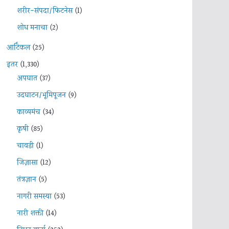
शरीर-संपदा/फिटनेस
(1)
शोध मनाचा
(2)
आर्टिकल
(25)
इतर
(1,330)
अपघात
(37)
उदघाटन/भूमिपूजन
(9)
काव्यमंच
(34)
कृषी
(85)
चावडी
(1)
जिज्ञासा
(12)
तंत्रज्ञान
(5)
नागरी समस्या
(53)
नारी शक्ती
(14)