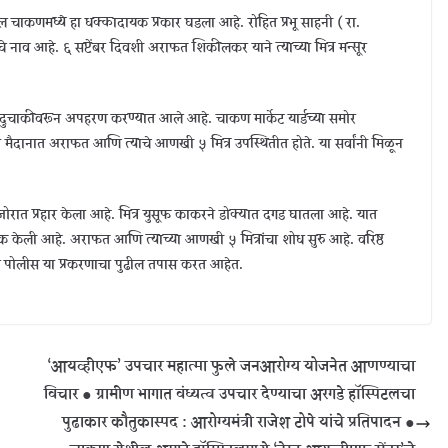
ील चाकणमध्ये हा धक्कादायक प्रकार घडला आहे. रोहित प्रभू साहनी ( रा.
 नाव आहे. ६ सप्टेंबर दिवशी अराफत शिकीलकर याने त्याच्या मित्र मन्सूर
ा दुचाकीवरून अपहरण करण्यात आले आहे. चाकण मार्केट यार्डच्या समोर
्या मैदानात अराफत आणि त्याचे आणखी ५ मित्र उपस्थितीत होते. या सर्वांनी मिळून
 जोरात प्रहार केला आहे. मित्र युसूफ काकरने डोक्यात दगड घातला आहे. यात
क केली आहे. अराफत आणि त्याच्या आणखी ५ मित्रांचा शोध सुरु आहे. वरिष्ठ
ण पोलीस या प्रकरणाचा पुढील तपास करत आहेत.
‘आयव्हीएफ’ उपचार महात्मा फुले जनआरोग्य योजनेत आणण्याचा
विचार ● ग्रामीण भागात वंध्यत्व उपचार देण्याचा अरगडे हॉस्पिटलचा
पुढाकार कौतुकास्पद : आरोग्यमंत्री राजेश टोपे यांचे प्रतिपादन ●