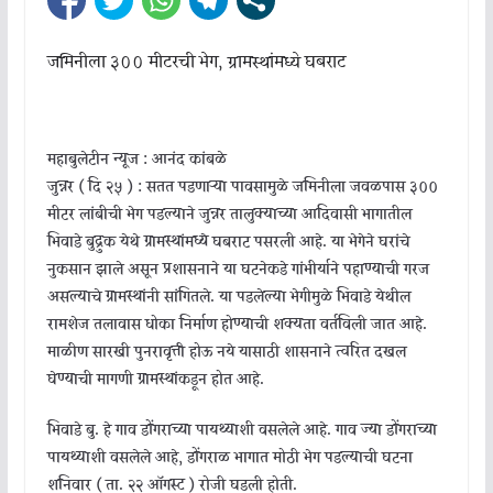
जमिनीला ३०० मीटरची भेग, ग्रामस्थांमध्ये घबराट
महाबुलेटीन न्यूज : आनंद कांबळे
जुन्नर ( दि २५ ) : सतत पडणाऱ्या पावसामुळे जमिनीला जवळपास ३००
मीटर लांबीची भेग पडल्याने जुन्नर तालुक्याच्या आदिवासी भागातील
भिवाडे बुद्रुक येथे ग्रामस्थांमध्ये घबराट पसरली आहे. या भेगेने घरांचे
नुकसान झाले असून प्रशासनाने या घटनेकडे गांभीर्याने पहाण्याची गरज
असल्याचे ग्रामस्थांनी सांगितले. या पडलेल्या भेगीमुळे भिवाडे येथील
रामशेज तलावास धोका निर्माण होण्याची शक्यता वर्तविली जात आहे.
माळीण सारखी पुनरावृत्ती होऊ नये यासाठी शासनाने त्वरित दखल
घेण्याची मागणी ग्रामस्थांकडून होत आहे.
भिवाडे बु. हे गाव डोंगराच्या पायथ्याशी वसलेले आहे. गाव ज्या डोंगराच्या
पायथ्याशी वसलेले आहे, डोंगराळ भागात मोठी भेग पडल्याची घटना
शनिवार ( ता. २२ ऑगस्ट ) रोजी घडली होती.