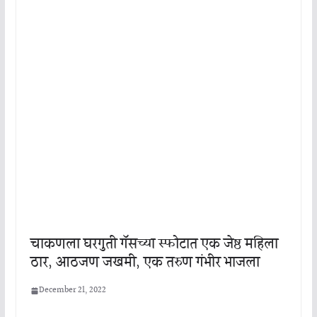
चाकणला घरगुती गॅसच्या स्फोटात एक जेष्ठ महिला
ठार, आठजण जखमी, एक तरुण गंभीर भाजला
December 21, 2022