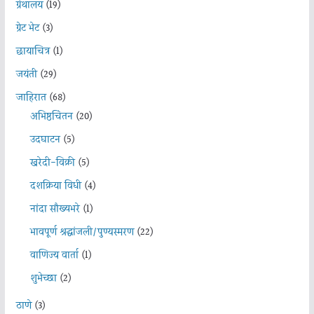
ग्रंथालय
(19)
ग्रेट भेट
(3)
छायाचित्र
(1)
जयंती
(29)
जाहिरात
(68)
अभिष्ठचिंतन
(20)
उदघाटन
(5)
खरेदी-विक्री
(5)
दशक्रिया विधी
(4)
नांदा सौख्यभरे
(1)
भावपूर्ण श्रद्धांजली/पुण्यस्मरण
(22)
वाणिज्य वार्ता
(1)
शुभेच्छा
(2)
ठाणे
(3)