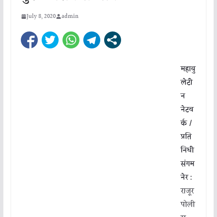
July 8, 2020
admin
महाबु
लेटी
न
नेटव
र्क /
प्रति
निधी
संगम
नेर :
राजूर
पोली