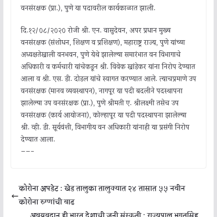
वनसंरक्षक (प्रा.), पुणे या पदावरील कार्यकाळात झाली.
दि.१२/०८/२०२० रोजी श्री. एन. वासुदेवन, अपर प्रधान मुख्य
वनसंरक्षक (संशोधन, शिक्षण व प्रशिक्षण), महाराष्ट्र राज्य, पुणे यांच्या
अध्यक्षतेखाली वनभवन, पुणे येथे झालेल्या समारंभात वन विभागाचे
अधिकारी व कर्मचारी यांचेकडून श्री. विवेक खांडेकर यांना निरोप देण्यात
आला व श्री. एस. डी. दोडल यांचे स्वागत करण्यात आले. त्याचप्रमाणे उप
वनसंरक्षक (मानव व्यवस्थापन), नागपूर या पदी बदलीने पदस्थापना
झालेल्या उप वनसंरक्षक (प्रा.), पुणे श्रीमती ए. श्रीलक्ष्मी तसेच उप
वनसंरक्षक (कार्य आयोजना), कोल्हापूर या पदी पदस्थापना झालेल्या
श्री. व्ही. डी. सूर्यवंशी, विभागीय वन अधिकारी यांनाही या प्रसंगी ‍निरोप
देण्यात आला.
——-
कोरोना अपडेट : खेड तालुका तालुक्यात २४ तासात ५५ नवीन
कोरोना रुग्णांची वाढ
अवयवदान ही भारत देशाची जुनी संस्कृती : राज्यपाल भगतसिंह