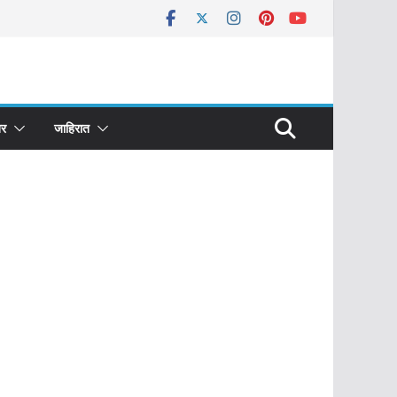
र
जाहिरात