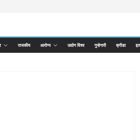
र
राजकीय
आरोग्य
उद्योग विश्व
गुन्हेगारी
क्रीडा
इत