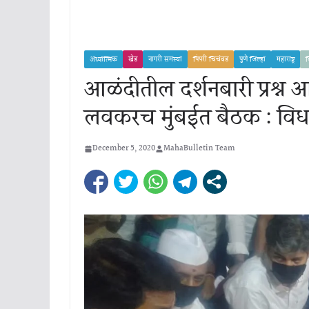
अध्यात्मिक
खेड
नागरी समस्या
पिंपरी चिचंवड
पुणे जिल्हा
महाराष्ट्र
व
आळंदीतील दर्शनबारी प्रश्न आण
लवकरच मुंबईत बैठक : विधा
December 5, 2020
MahaBulletin Team