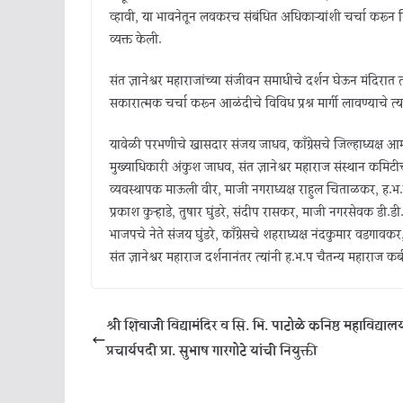
व्हावी, या भावनेतून लवकरच संबंधित अधिकार्‍यांशी चर्चा करून त
व्यक्त केली.
संत ज्ञानेश्वर महाराजांच्या संजीवन समाधीचे दर्शन घेऊन मंदिर
सकारात्मक चर्चा करून आळंदीचे विविध प्रश्न मार्गी लावण्याचे त्
यावेळी परभणीचे खासदार संजय जाधव, काँग्रेसचे जिल्हाध्यक्ष 
मुख्याधिकारी अंकुश जाधव, संत ज्ञानेश्वर महाराज संस्थान कमिटी
व्यवस्थापक माऊली वीर, माजी नगराध्यक्ष राहुल चिताळकर, ह.भ.
प्रकाश कुऱ्हाडे, तुषार घुंडरे, संदीप रासकर, माजी नगरसेवक डी.ड
भाजपचे नेते संजय घुंडरे, काँग्रेसचे शहराध्यक्ष नंदकुमार वडगावकर, र
संत ज्ञानेश्वर महाराज दर्शनानंतर त्यांनी ह.भ.प चैतन्य महाराज 
श्री शिवाजी विद्यामंदिर व सि. भि. पाटोळे कनिष्ठ महाविद्याल
प्रचार्यपदी प्रा. सुभाष गारगोटे यांची नियुक्ती