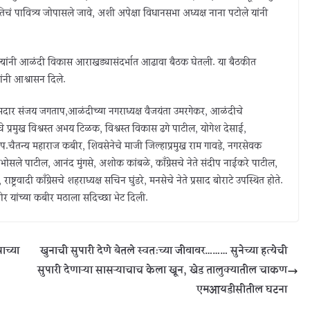
िचं पावित्र्य जोपासले जावे, अशी अपेक्षा विधानसभा अध्यक्ष नाना पटोले यांनी
ात त्यांनी आळंदी विकास आराखड्यासंदर्भात आढावा बैठक घेतली. या बैठकीत
यांनी आश्वासन दिले.
आमदार संजय जगताप,आळंदीच्या नगराध्यक्ष वैजयंता उमरगेकर, आळंदीचे
चे प्रमुख विश्वस्त अभय टिळक, विश्वस्त विकास ढगे पाटील, योगेश देसाई,
प.चैतन्य महाराज कबीर, शिवसेनेचे माजी जिल्हाप्रमुख राम गावडे, नगरसेवक
ी.भोसले पाटील, आनंद मुंगसे, अशोक कांबळे, काँग्रेसचे नेते संदीप नाईकरे पाटील,
ाष्ट्रवादी काँग्रेसचे शहराध्यक्ष सचिन घुंडरे, मनसेचे नेते प्रसाद बोराटे उपस्थित होते.
कबीर यांच्या कबीर मठाला सदिच्छा भेट दिली.
याच्या
खुनाची सुपारी देणे बेतले स्वतःच्या जीवावर……… सुनेच्या हत्येची
सुपारी देणाऱ्या सासऱ्याचाच केला खून, खेड तालुक्यातील चाकण
एमआयडीसीतील घटना