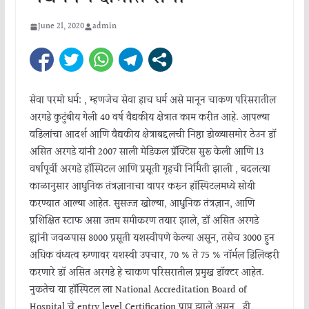
June 21, 2020
admin
सेवा परमो धर्म: , म्हणजेच सेवा हाच धर्म असे मानून चाकण परिसरातील
अरगडे कुटुंबीय गेली 40 वर्ष वैद्यकीय क्षेत्रात काम करीत आहे. आपल्या
वडिलांचा आदर्श आणि वैद्यकीय क्षेत्राबद्दलची निष्ठा डोळ्यासमोर ठेउन डॉ
असित अरगडे यांनी 2007 साली मेडिकल प्रॅक्टिस सुरू केली आणि 13
वर्षांपूर्वी अरगडे हॉस्पिटल आणि प्रसूती गृहची निर्मिती झाली , बदलत्या
काळानुसार आधुनिक तंत्रज्ञानाचा वापर करून हॉस्पिटलमध्ये सोयी
करण्यात आल्या आहेत. सुसज्ज खोल्या, आधुनिक तंत्रज्ञान, आणि
प्रशिक्षित स्टाफ असा उत्तम समीकरण तयार झाले, डॉ असित अरगडे
ह्यांनी जवळपास 8000 प्रसूती यशस्वीपणे केल्या असून, तसेच 3000 हुन
अधिक वंध्यत्व रुग्णावर यशस्वी उपचार, 70 % ते 75 % नॉर्मल डिलिव्हरी
करणारे डॉ असित अरगडे हे चाकण परिसरातील प्रमुख डॉक्टर आहेत.
नुकतेच या हॉस्पिटल ला National Accreditation Board of
Hospital चे entry level Certification प्राप्त झाले असून , ही