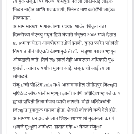
त्यामुळे संजूक्ता पराशरच्या फेसबुक पेजला लाखभरहि लाईक
मिळत नाहीत आणि राजकारणी, सिनेनट मात्र करोडोंनी लाईक
मिळवतात.
आसाम सारख्या मागासलेल्या राज्यात शाळेत शिकून नंतर
दिल्लीच्या जेएनयु मधून डिग्री घेणारी संजूक्ता 2006 मध्ये देशात
85 क्रमांक घेऊन आयपीएस उत्तीर्ण झाली. युएस फॉरेन पॉलिसी
विषयात तीने पीएचडी केल्यामुळे ती डॉ. संजूक्ता पराशर म्हणून
ओळखली जाते. तिचं लग्न झालं तेही आयएएस अधिकारी पुरू
गुप्तांशी. त्यांना 6 वर्षाचा मुलगा आहे. संजूक्ताची आई त्याला
सांभाळते.
संजूक्ताची पोस्टिंग 2014 मध्ये आसाम मधील सोनीतपुर जिल्ह्यात
सुप्रिंटेंडंट ऑफ पोलीस म्हणून झाली आणि अग्निदिव्य म्हणजे काय
ह्याची प्रचिती तिला रोजच घ्यावी लागली. बोडो अतिरेक्यांनी
जिल्ह्यात धुमाकूळ घातला होता. शेकडो लोकांचे बळी गेले होते.
आसामच्या घनदाट जंगलात शिरून त्यांच्याशी मुकाबला करणं
म्हणजे मृत्यूला आमंत्रण. हातात एके 47 घेऊन संजूक्ता