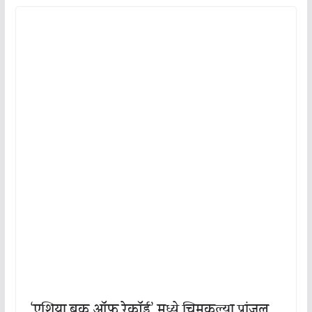
‘एशिया बुक ऑफ रेकॉर्ड’ मध्ये चिमुकल्या प्रांजल