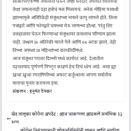
सीआरपीएफच्या जवानांना घेऊन जेव्हा घनदाट जंगलात शिरायची
तेव्हा जवानानाही दहा हत्तीचं बळ मिळायचं. अनेक मोहिमा यशस्वी
झाल्यामुळे अतिरिकेही संजूक्ताच्या नावाने कापू लागले होते. तिला
पत्राद्वारे आणि फोनद्वारे धमक्या येऊ लागल्या होत्या. परंतु शिर
तळहातावर घेऊन फिरणाऱ्या संजूक्तावर कसलाच परिणाम झाला
नाही. तब्बल 16 अतिरेकी मारले गेले आणि 64 अटक झाले, तेही
तिच्या अवघ्या 18 महिन्यांच्या कारकीर्दीमध्ये.
आज संजूक्ता पराशर दिल्ली मध्ये कार्यरत आहे. देशातील
दहशतवाद पूर्णपणे निपटून काढणं हेच तिचं ध्येय आहे. अशा ह्या
खऱ्या खुऱ्या रणरागिणीच्या अफाट कर्तुत्वाला आपण सर्वानीच
मानाचा मुजरा करायला हवा.
संकलन : हनुमंत देवकर
खेड तालुका कोरोना अपडेट : आज चाकणला आढळले सर्वाधिक २३
रुग्ण
कोरोना नियंत्रणासाठी लोकप्रतिनिधींनी शासन आणि नागरिक