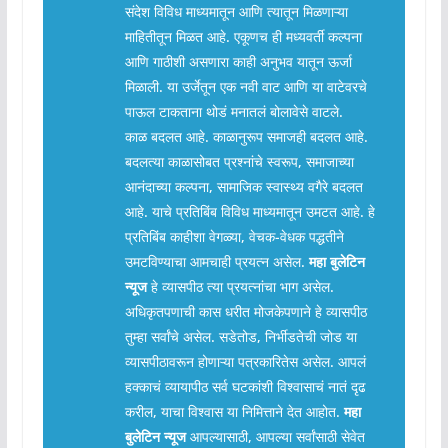
संदेश विविध माध्यमातून आणि त्यातून मिळणाऱ्या
माहितीतून मिळत आहे. एकूणच ही मध्यवर्ती कल्पना
आणि गाठीशी असणारा काही अनुभव यातून ऊर्जा
मिळाली. या उर्जेतून एक नवी वाट आणि या वाटेवरचे
पाऊल टाकताना थोडं मनातलं बोलावेसे वाटले.
काळ बदलत आहे. काळानुरूप समाजही बदलत आहे.
बदलत्या काळासोबत प्रश्नांचे स्वरूप, समाजाच्या
आनंदाच्या कल्पना, सामाजिक स्वास्थ्य वगैरे बदलत
आहे. याचे प्रतिबिंब विविध माध्यमातून उमटत आहे. हे
प्रतिबिंब काहीशा वेगळ्या, वेचक-वेधक पद्धतीने
उमटविण्याचा आमचाही प्रयत्न असेल.
महा बुलेटिन
न्यूज
हे व्यासपीठ त्या प्रयत्नांचा भाग असेल.
अधिकृतपणाची कास धरीत मोजकेपणाने हे व्यासपीठ
तुम्हा सर्वांचे असेल. सडेतोड, निर्भीडतेची जोड या
व्यासपीठावरून होणाऱ्या पत्रकारितेस असेल. आपलं
हक्काचं व्यायापीठ सर्व घटकांशी विश्वासाचं नातं दृढ
करील, याचा विश्वास या निमित्ताने देत आहोत.
महा
बुलेटिन न्यूज
आपल्यासाठी, आपल्या सर्वांसाठी सेवेत