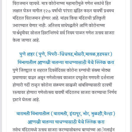
विराजमान व्हायचे. मात्र कोरोनाच्या महामारीमुळे गणेश भक्तांचे हित
लक्षात घेऊन मागील १२७ वर्षांची परंपरा खंडित करून यावर्षी प्रथमच
मंदिरात विराजमान होणार आहे. मांडव किंवा मंदिराची प्रतिकृती
उभारण्यात येणार नाही. अतिशय साधेपद्धतीने आणि कोरोनाच्या
पार्श्वभूमीवर सोशल डिस्टन्शिंगचे सर्व नियम पाळत गणेश उत्सव साजरा
केला जाणार आहे.
पुणे शहर ( पुणे, पिंपरी-चिंचवड,भोसरी,मावळ,हडपसर )
विभागातील आणखी बातम्या वाचण्यासाठी येथे क्लिक करा
पुणे जिल्ह्यात व शहरात दिवसेंदिवस कोरोना रुग्णांची संख्या मोठ्या
प्रमाणावर वाढत असून गणेशोत्सव काळात दगडूशेठ गणपती दर्शनाला
होणारी गर्दी टाळून कोरोना संक्रमण साखळी थांबविण्यासाठी दरवर्षी
रस्त्यावर होणारा गणेशोत्सव यावर्षी मंदिरातच साजरा करण्याचा निर्णय
ट्रस्टने घेतला आहे.
बारामती विभागातील ( बारामती, इंदापूर, भोर, मुळशी,वेल्हा )
आणखी बातम्या वाचण्यासाठी येथे क्लिक करा
तसेच मंदिरामध्ये उत्सव साजरा करण्यासोबतच बाप्पांच्या आॅनलाईन