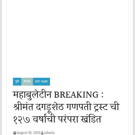
पुणे
विशेष
सण-उत्सव
महाबुलेटीन BREAKING :
श्रीमंत दगडूशेठ गणपती ट्रस्ट ची
१२७ वर्षांची परंपरा खंडित
August 10, 2020
admin