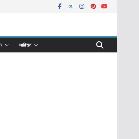
र
जाहिरात