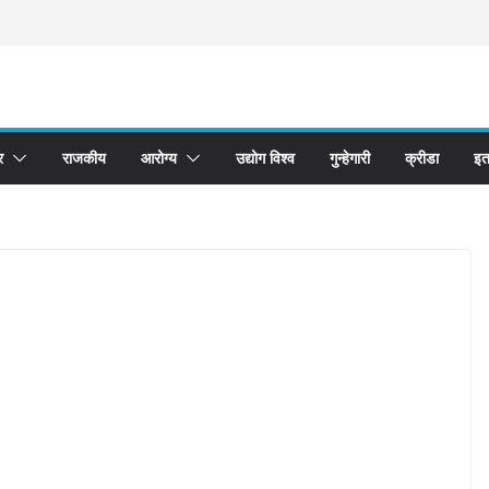
र
राजकीय
आरोग्य
उद्योग विश्व
गुन्हेगारी
क्रीडा
इत