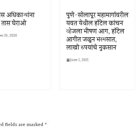
स अधिकाऱ्यांना
पुणे-सोलापूर महामार्गावरील
र तास घेराओ
यवत येथील हॉटेल कांचन
व्हेजला भीषण आग, हॉटेल
r 19, 2020
आगीत जळून भस्मसात,
लाखो रुपयांचे नुकसान
June 1, 2021
ed fields are marked
*