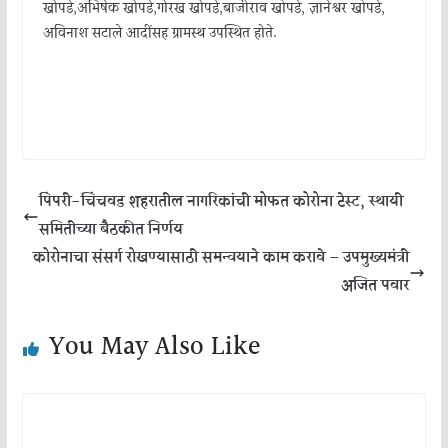
खोपडे,अभिषेक खोपडे,गोरख खोपडे,बाजीराव खोपडे, ज्ञानेश्वर खोपडे,
अविनाश सटाले आदींसह ग्रामस्थ उपस्थित होते.
पिंपरी-चिंचवड शहरातील नागरिकांची मोफत कोरोना टेस्ट, स्थायी
समितीच्या बैठकीत निर्णय
कोरोनाचा संसर्ग रोखण्‍यासाठी समन्वयाने काम करावे – उपमुख्यमंत्री
अजित पवार
You May Also Like