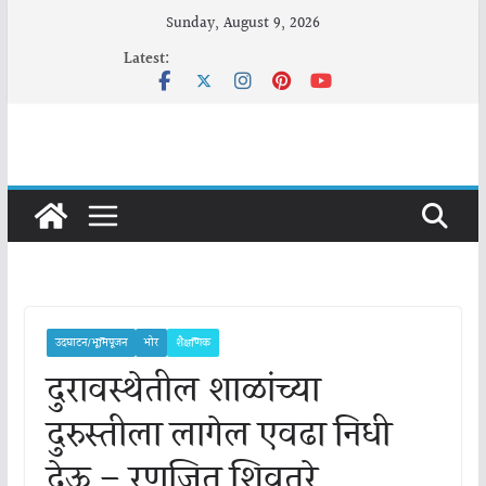
Skip
Sunday, August 9, 2026
to
Latest:
content
उदघाटन/भूमिपूजन
भोर
शैक्षणिक
दुरावस्थेतील शाळांच्या
दुरुस्तीला लागेल एवढा निधी
देऊ – रणजित शिवतरे