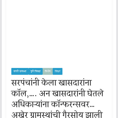
नागरी समस्या
पुणे जिल्हा
विशेष
शिरूर
सरपंचांनी केला खासदारांना
कॉल,…. अन खासदारांनी घेतले
अधिकाऱ्यांना कॉन्फरन्सवर…
अखेर ग्रामस्थांची गैरसोय झाली