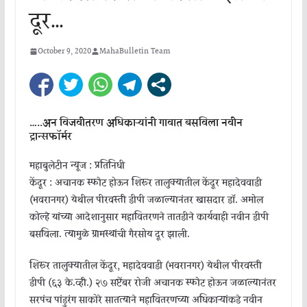
दूर…
October 9, 2020
MahaBulletin Team
…..अन विजवीतरण अधिकाऱ्यांनी गावात बसविला नवीन
ट्रान्सफॉर्मर
महाबुलेटीन न्यूज : प्रतिनिधी
केंदूर : अचानक स्फोट होऊन शिरूर तालुक्यातील केंदूर महादेववाडी
(भवरानगर) येथील पीरवस्ती डीपी जळाल्यानंतर खासदार डॉ. अमोल
कोल्हे यांच्या आदेशानुसार महावितरणने तातडीने कार्यवाही नवीन डीपी
बसविला. त्यामुळे ग्रामस्थांची गैरसोय दूर झाली.
शिरूर तालुक्यातील केंदूर, महादेववाडी (भवरानगर) येथील पीरवस्ती
डीपी (६३ के.व्ही.) २७ सप्टेंबर रोजी अचानक स्फोट होऊन जळाल्यानंतर
सरपंच पांडुरंग साकोरे सातत्याने महावितरणच्या अधिकाऱ्यांकडे नवीन