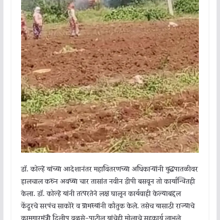
डॉ. कोल्हे यांच्या आदेशानंतर महावितरणच्या अधिकाऱ्यांनी युद्धपातळीवर
हालचाल करुन अवघ्या चार तासांत नवीन डीपी बसवून तो कार्यान्वितही
केला. डॉ. कोल्हे यांनी तत्परतेने लक्ष घालून कार्यवाही केल्याबद्दल
केंदूरचे सरपंच साकोरे व ग्रामस्थांनी कौतुक केले. तसेच यासाठी राज्याचे
कामगारमंत्री दिलीप वळसे-पाटील यांचेही मोलाचे सहकार्य लाभले