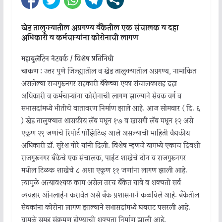
खेड तालुक्यातील अग्रगण्य बँकेतील एक संचालक व दहा
अधिकारी व कर्मचाऱ्यांना कोरोनाची लागण
महाबुलेटिन नेटवर्क / विशेष प्रतिनिधी
चाकण :
उत्तर पुणे जिल्ह्यातील व खेड तालुक्यातील अग्रगण्य, नामांकित
असलेल्या राजगुरूनगर सहकारी बँकेच्या एका संचालकासह दहा
अधिकारी व कर्मचाऱ्यांना कोरोनाची लागण झाल्याने सेवक वर्ग व
सभासदांमध्ये भीतीचे वातावरण निर्माण झाले आहे. आज सोमवार ( दि. ६
) खेड तालुक्यात शासकीय लॅब मधून १७ व खासगी लॅब मधून १२ असे
एकूण २९ जणांचे रिपोर्ट पॉझिटिव्ह आले असल्याची माहिती वैद्यकीय
अधिकारी डॉ. सुरेश गोरे यांनी दिली. विशेष म्हणजे यामध्ये एकाच दिवशी
राजगुरूनगर बँकेचे एक संचालक, पाईट शाखेचे दोन व राजगुरूनगर
मधील टिळक शाखेचे ८ अशा एकूण ११ जणांना लागण झाली आहे.
त्यामुळे अत्यावश्यक काम असेल तरच बँकेत यावे व शक्यतो सर्व
व्यवहार ऑनलाईन करावेत असे बँक प्रशासनाने कळविले आहे. बँकेतील
सेवकांना कोरोना लागण झाल्याने सभासदांमध्ये घबराट पसरली आहे.
यामुळे समूह संक्रमण होण्याची शक्यता निर्माण झाली आहे.