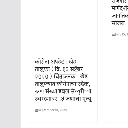
रोजगार
मार्गदर्श
जागतिक
साजरा
July 15, 
कोरोना अपडेट : खेड
तालुका ( दि. १० सप्टेंबर
२०२० ) चिंताजनक : खेड
तालुक्यात कोरोनाचा उद्रेक,
रुग्ण संख्या डबल सेंच्युरीच्या
उंबरठ्यावर…५ जणांचा मृत्यू
September 10, 2020