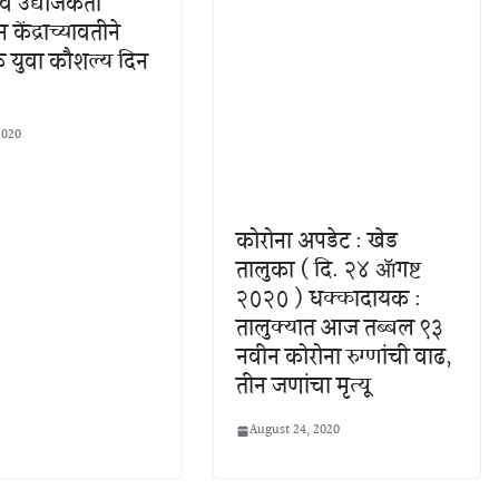
 व उद्योजकता
न केंद्राच्यावतीने
 युवा कौशल्य दिन
2020
कोरोना अपडेट : खेड
तालुका ( दि. २४ ॲागष्ट
२०२० ) धक्कादायक :
तालुक्यात आज तब्बल ९३
नवीन कोरोना रुग्णांची वाढ,
तीन जणांचा मृत्यू
August 24, 2020