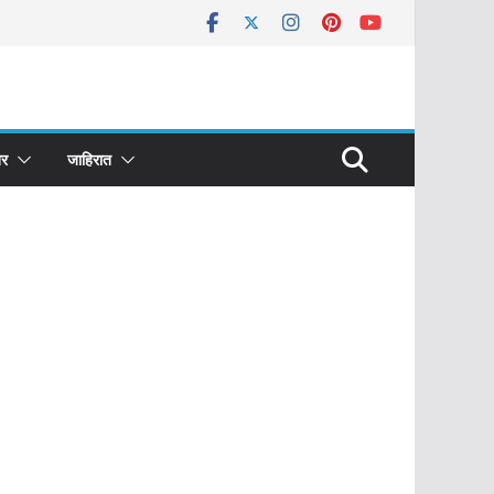
र
जाहिरात