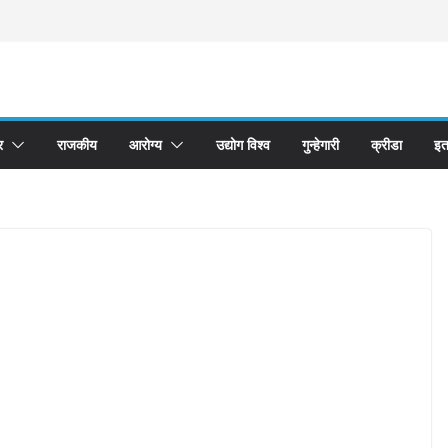
र
राजकीय
आरोग्य
उद्योग विश्व
गुन्हेगारी
क्रीडा
इत