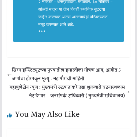
२ नोव्हेंबर – धनत्रयोदशी, मंगळवार, ३० नोव्हेंबर –
आंळदी यात्रा या तीन दिवशी स्थानिक सुट्टया
जाहीर करण्यात आल्या असल्याचेही परिपत्रकात
नमूद करण्यात आले आहे.
***
सिरम इन्स्टिट्यूटच्या पुण्यातील इमारतीला भीषण आग, आगीत 5
जणांचा होरपळून मृत्यू : महापौरांची माहिती
महाबुलेटीन न्यूज : मुख्यमंत्री उद्धव ठाकरे उद्या शुक्रवारी घटनास्थळास
भेट देणार – जनसंपर्क अधिकारी ( मुख्यमंत्री सचिवालय)
You May Also Like