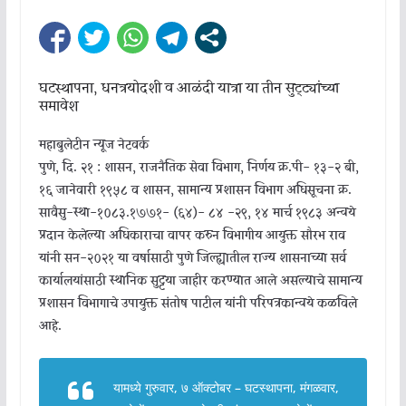
घटस्थापना, धनत्रयोदशी व आळंदी यात्रा या तीन सुट्ट्यांच्या
समावेश
महाबुलेटीन न्यूज नेटवर्क
पुणे, दि. २१ : शासन, राजनैतिक सेवा विभाग, निर्णय क्र.पी- १३-२ बी,
१६ जानेवारी १९५८ व शासन, सामान्य प्रशासन विभाग अधिसूचना क्र.
सावैसु-स्था-१०८३.१७७१- (६४)- ८४ -२९, १४ मार्च १९८३ अन्वये
प्रदान केलेल्या अधिकाराचा वापर करुन विभागीय आयुक्त सौरभ राव
यांनी सन-२०२१ या वर्षासाठी पुणे जिल्ह्यातील राज्य शासनाच्या सर्व
कार्यालयांसाठी स्थानिक सुट्टया जाहीर करण्यात आले असल्याचे सामान्य
प्रशासन विभागाचे उपायुक्त संतोष पाटील यांनी परिपत्रकान्वये कळविले
आहे.
यामध्ये गुरुवार, ७ ऑक्टोबर – घटस्थापना, मंगळवार,