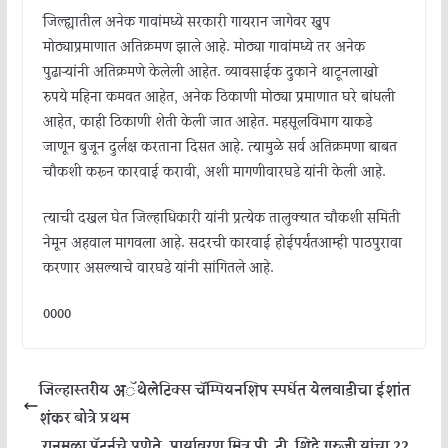
जिल्ह्यातील
अनेक
गावांमध्ये
सरकारी
गायरान
जागेवर
खुप
मोठ्याप्रमाणात
अतिक्रमण
झाले
आहे
.
मोठ्या
गावांमध्ये
तर
अनेक
पुढाऱ्यांनी
अतिक्रमणे
केलेली
आहेत
.
व्यावसाईक
दुकाने
थाटून
लाखो
रुपये
महिना
कमवत
आहेत
,
अनेक
ठिकाणी
मोठ्या
प्रमाणात
घरे
बांधली
आहेत
,
काही
ठिकाणी
शेती
केली
जात
आहेत
.
महसूल
विभाग
याकडे
जाणून
बुजून
दुर्लक्ष
करताना
दिसत
आहे
.
त्यामुळे
सर्व
अतिक्रमणा
बाबत
चौकशी
करून
कारवाई
करावी
,
अशी
मागणी
वारघडे
यांनी
केली
आहे
.
त्याची
दखल
घेत
जिल्हाधिकारी
यांनी
प्रत्येक
तालुक्यात
चौकशी
समिती
नेमून
अहवाल
मागवला
आहे
.
सदरची
कारवाई
होईपर्यंत
आम्ही
पाठपुरावा
करणार
असल्याचे
वारघडे
यांनी
सांगितले
आहे
.
0000
जिल्हास्तरीय अॅथेलेटिक्स चॅम्पियनशिप स्पर्धेत येलवाडीचा ईशांत
शंकर बोत्रे प्रथम
रानमळा पॅटर्नचे प्रणेते, पार्यावरण मित्र पी. टी. शिंदे गुरुजी यांचा 22