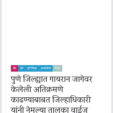
खेड
पुणे
पुणे जिल्हा
प्रशासकीय
विशेष
पुणे जिल्ह्यात गायरान जागेवर
केलेली अतिक्रमणे
काढण्याबाबत जिल्हाधिकारी
यांनी नेमल्या तालुका वाईज