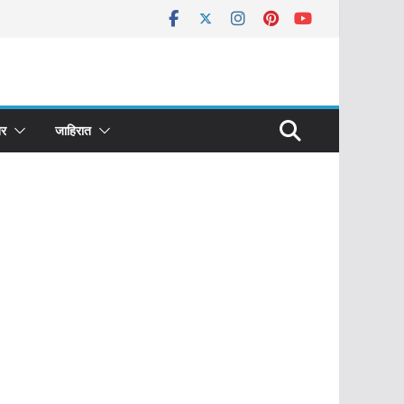
र
जाहिरात