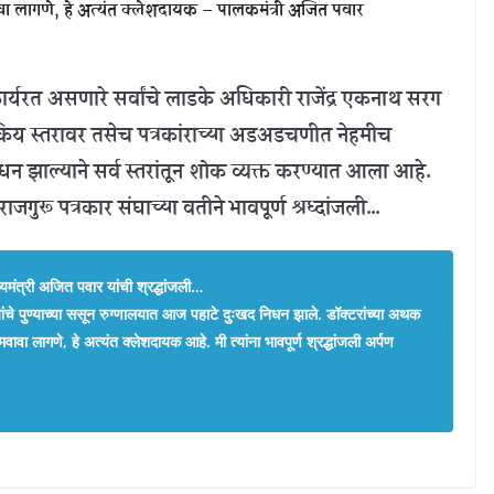
ावा लागणे, हे अत्यंत क्लेशदायक – पालकमंत्री अजित पवार
 कार्यरत असणारे सर्वांचे लाडके अधिकारी राजेंद्र एकनाथ सरग
सकिय स्तरावर तसेच पत्रकांराच्या अडअडचणीत नेहमीच
िधन झाल्याने सर्व स्तरांतून शोक व्यक्त करण्यात आला आहे.
 राजगुरू पत्रकार संघाच्या वतीने भावपूर्ण श्रध्दांजली…
्यमंत्री अजित पवार यांची श्रद्धांजली…
ग यांचे पुण्याच्या ससून रुग्णालयात आज पहाटे दुःखद निधन झाले. डॉक्टरांच्या अथक
ावा लागणे, हे अत्यंत क्लेशदायक आहे. मी त्यांना भावपूर्ण श्रद्धांजली अर्पण