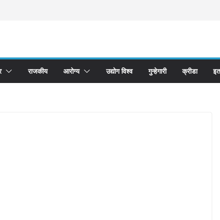
र
राजकीय
आरोग्य
उद्योग विश्व
गुन्हेगारी
क्रीडा
इत