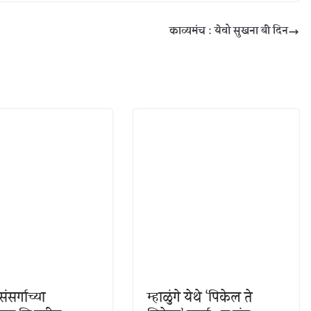
ह
काव्यमंच : येवो सुखना बी दिन
ंसर्गाच्या
म्हाळुंगे येथे ‘पिकेल ते