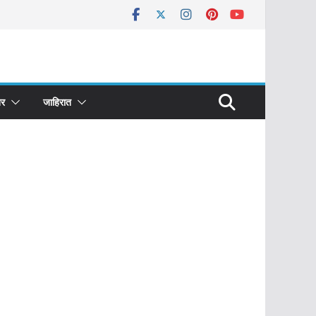
र
जाहिरात