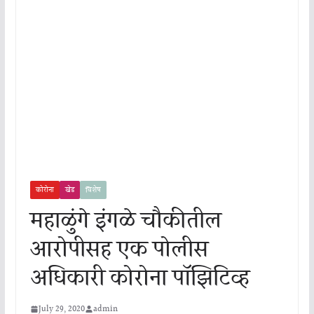
कोरोना
खेड
विशेष
महाळुंगे इंगळे चौकीतील
आरोपीसह एक पोलीस
अधिकारी कोरोना पॉझिटिव्ह
July 29, 2020
admin