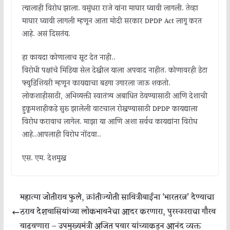
त्यालाही विरोध झाला. वसुंधरा राजे यांना माघार घ्यावी लागली. तेव्हा
माघार घ्यावी लागली म्हणून आता मोदी सरकार DPDP Act लागू करत
आहे. असं दिसतंय.
हा कायदा कोणालाच सूट देत नाही..
विरोधी पक्षांचे मिडिया सेल देखील याला अपवाद नाहीत. कोणावरही डेटा
फ्युडिशियरी म्हणून कायद्याचा बडगा उगारला जाऊ शकतो.
लोकशाहीसाठी, अभिव्यक्ती स्वातंत्र्य अबाधित ठेवण्यासाठी आणि देशाची
हुकूमशाहीकडे सुरू झालेली वाटचाल रोखण्यासाठी DPDP कायद्याला
विरोध करावाच लागेल. माझा या आणि अशा सर्वच कायद्यांना विरोध
आहे..आपलाही विरोध नोंदवा..
एस. एम. देशमुख
महात्मा जोतीराव फुले, क्रांतीज्योती सावित्रीबाईंना ‘भारतरत्न’ देण्याचा
ठराव देशवासियांच्या लोकभावनेचा आदर करणारा, पुरस्काराचा गौरव
वाढवणारा – उपमुख्यमंत्री अजित पवार यांच्याकडून आनंद व्यक्त