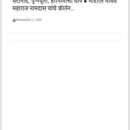
घंटानाद, पुष्पवृष्टी, हरिनामाचा घोष ● मंदिरात माधव
महाराज नामदास यांचे कीर्तन…
December 2, 2021