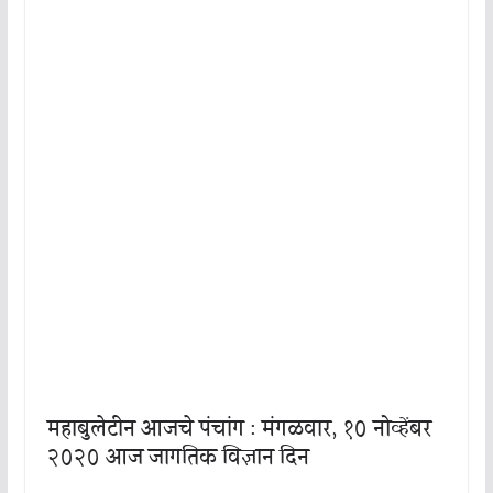
महाबुलेटीन आजचे पंचांग : मंगळवार, १० नोव्हेंबर
२०२० आज जागतिक विज्ञान दिन