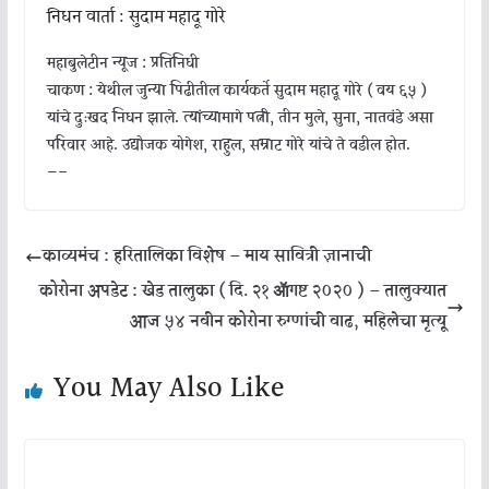
निधन वार्ता : सुदाम महादू गोरे
महाबुलेटीन न्यूज : प्रतिनिधी
चाकण : येथील जुन्या पिढीतील कार्यकर्ते सुदाम महादू गोरे ( वय ६५ )
यांचे दुःखद निधन झाले. त्यांच्यामागे पत्नी, तीन मुले, सुना, नातवंडे असा
परिवार आहे. उद्योजक योगेश, राहुल, सम्राट गोरे यांचे ते वडील होत.
—–
काव्यमंच : हरितालिका विशेष – माय सावित्री ज्ञानाची
कोरोना अपडेट : खेड तालुका ( दि. २१ ॲागष्ट २०२० ) – तालुक्यात
आज ५४ नवीन कोरोना रुग्णांची वाढ, महिलेचा मृत्यू
You May Also Like