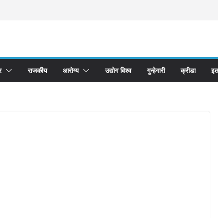
र
राजकीय
आरोग्य
उद्योग विश्व
गुन्हेगारी
क्रीडा
इत