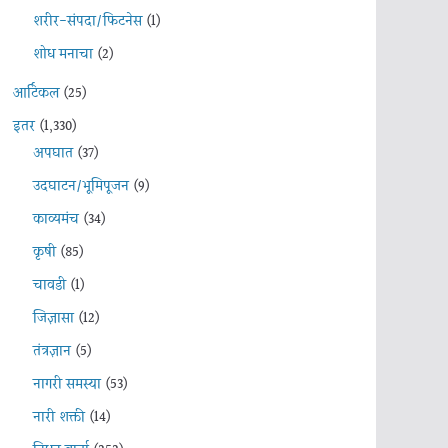
शरीर-संपदा/फिटनेस
(1)
शोध मनाचा
(2)
आर्टिकल
(25)
इतर
(1,330)
अपघात
(37)
उदघाटन/भूमिपूजन
(9)
काव्यमंच
(34)
कृषी
(85)
चावडी
(1)
जिज्ञासा
(12)
तंत्रज्ञान
(5)
नागरी समस्या
(53)
नारी शक्ती
(14)