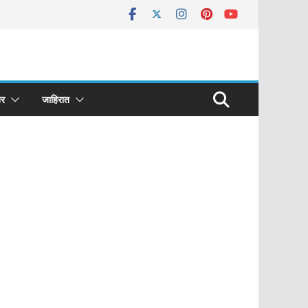
र
जाहिरात