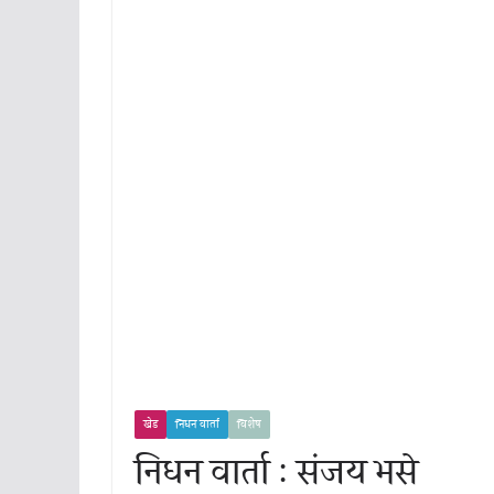
खेड
निधन वार्ता
विशेष
निधन वार्ता : संजय भसे