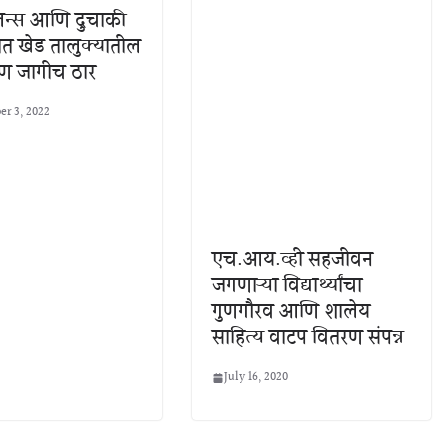
लन्स आणि दुचाकी
त खेड तालुक्यातील
ुण जागीच ठार
r 3, 2022
एच.आय.व्ही सहजीवन
जगणाऱ्या विद्यार्थ्यांचा
गुणगौरव आणि शालेय
साहित्य वाटप वितरण संपन्न
July 16, 2020