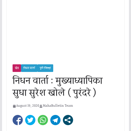
खेड
निधन वार्ता
पुणे जिल्हा
निधन वार्ता : मुख्याध्यापिका
सुधा सुरेश खोले ( पुरंदरे )
August 19, 2020
MahaBulletin Team