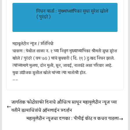
निधन वार्ता : मुख्याध्यापिका सुधा सुरेश खोले
( पुरंदरे )
महाबुलेटीन न्यूज / प्रतिनिधी
चाकण : येथील शाळा न. १ च्या निवृत्त मुख्याध्यापिका श्रीमती सुधा सुरेश
खोले / पुरंदरे ( वय ७० ) यांचे बुधवारी ( दि. १९ ) दुःखद निधन झाले.
त्यांच्यामागे मुलगा, दोन मुली, सून, जावई, नातवंडे असा परिवार आहे.
युवा उद्योजक सुशील खोले यांच्या त्या मातोश्री होत.
—–
जागतिक फोटोग्राफी दिनाचे औचित्य साधून महाबुलेटीन न्यूज च्या
वतीने छायाचित्रांचे ऑनलाईन प्रदर्शन
महाबुलेटीन न्यूजचा दणका : पीपीई कीट व कचरा गाडला