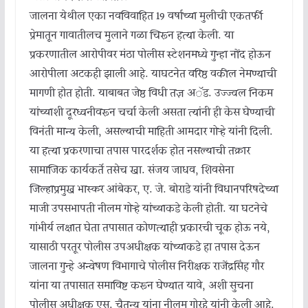
जालना येथील एका नवविवाहित 19 वर्षाच्या मुलीची एकतर्फी
प्रेमातून गावातीलच मुलाने गळा चिरून हत्या केली. या
प्रकरणातील आरोपीवर मंठा पोलीस स्टेशनमध्ये गुन्हा नोंद होऊन
आरोपीला अटकही झाली आहे. याघटनेत वरिष्ठ वकील नेमण्याची
मागणी होत होती. याबाबत जेष्ठ विधी तज्ञ अॅड. उज्ज्वल निकम
यांच्याशी दूरध्वनीवरून चर्चा केली असता त्यांनी ही केस घेण्याची
विनंती मान्य केली, असल्याची माहिती आमदार गोऱ्हे यांनी दिली.
या हत्या प्रकरणाचा तपास पारदर्शक होत नसल्याची तक्रार
सामाजिक कार्यकर्ते तसेच खा. संजय जाधव, शिवसेना
जिल्हाप्रमुख भास्कर आंबेकर, ए. जे. बोराडे यांनी विधानपरिषदेच्या
माजी उपसभापती नीलम गोऱ्हे यांच्याकडे केली होती. या घटनेचे
गांभीर्य लक्षात घेता तपासात कोणत्याही प्रकारची चूक होऊ नये,
यासाठी परतूर पोलीस उपअधीक्षक यांच्याकडे हा तपास देऊन
जालना गुन्हे अन्वेषण विभागाचे पोलीस निरीक्षक राजेंद्रसिंह गौर
यांना या तपासात समाविष्ट करून घेण्यात यावे, अशी सुचना
पोलीस अधीक्षक एस. चैतन्य यांना नीलम गोऱहे यांनी केली आहे.