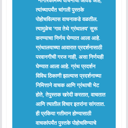
“
नागरिकांमध्ये
वाचनाची
आवड
आहे
,
त्यांच्यापर्यंत
चांगली
पुस्तके
पोहोचविल्यास
वाचनाकडे
वळतील
.
त्यामुळेच
‘
गाव
तेथे
ग्रंथालय
‘
सुरू
करण्याचा
निर्णय
घेण्यात
आला
आहे
.
ग्रंथालयाच्या
आवारात
प्रदर्शनासाठी
परवानगीची
गरज
नाही
,
असा
निर्णयही
घेण्यात
आला
आहे
.
ग्रंथ
प्रदर्शन
विविध
ठिकाणी
झाल्यास
प्रदर्शनाच्या
निमित्ताने
वाचक
आणि
ग्रंथाची
भेट
होते
,
ते
पुस्तक
खरेदी
करतात
,
वाचतात
आणि
त्यातील
विचार
इतरांना
सांगतात
.
ही
प्रकिया
गतीमान
होण्यासाठी
वाचकांपर्यंत
पुस्तके
पोहोचविण्याचे