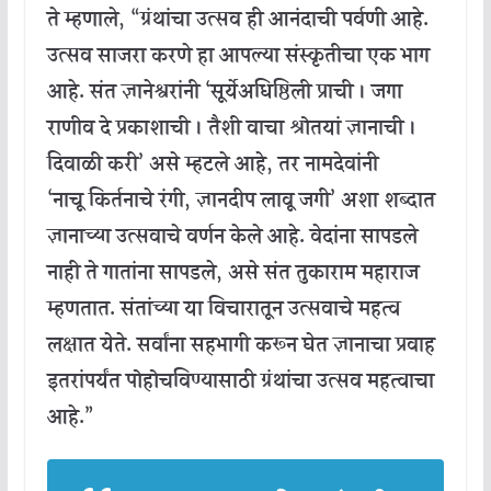
ते
म्हणाले
, “
ग्रंथांचा
उत्सव
ही
आनंदाची
पर्वणी
आहे
.
उत्सव
साजरा
करणे
हा
आपल्या
संस्कृतीचा
एक
भाग
आहे
.
संत
ज्ञानेश्वरांनी
‘
सूर्ये
अधिष्ठिली
प्राची
।
जगा
राणीव
दे
प्रकाशाची
।
तैशी
वाचा
श्रोतयां
ज्ञानाची
।
दिवाळी
करी
’
असे
म्हटले
आहे
,
तर
नामदेवांनी
‘
नाचू
किर्तनाचे
रंगी
,
ज्ञानदीप
लावू
जगी
’
अशा
शब्दात
ज्ञानाच्या
उत्सवाचे
वर्णन
केले
आहे
.
वेदांना
सापडले
नाही
ते
गातांना
सापडले,
असे
संत
तुकाराम
महाराज
म्हणतात
.
संतांच्या
या
विचारातून
उत्सवाचे
महत्व
लक्षात
येते
.
सर्वांना
सहभागी
करून
घेत
ज्ञानाचा
प्रवाह
इतरांपर्यंत
पोहोचविण्यासाठी
ग्रंथांचा
उत्सव
महत्वाचा
आहे
.”