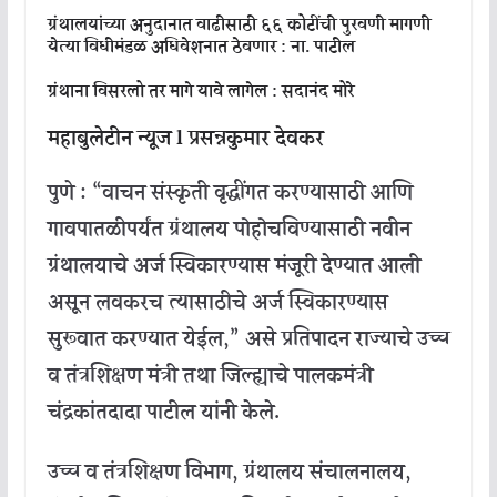
ग्रंथालयांच्या
अनुदानात
वाढीसाठी
६६
कोटींची
पुरवणी
मागणी
येत्या
विधीमंडळ
अधिवेशनात
ठेवणार
:
ना
.
पाटील
ग्रंथाना
विसरलो
तर
मागे
यावे
लागेल
:
सदानंद
मोरे
महाबुलेटीन
न्यूज
l
प्रसन्नकुमार
देवकर
पुणे
: “
वाचन
संस्कृती
वृद्धींगत
करण्यासाठी
आणि
गावपातळीपर्यंत
ग्रंथालय
पोहोचविण्यासाठी
नवीन
ग्रंथालयाचे
अर्ज
स्विकारण्यास
मंजूरी
देण्यात
आली
असून
लवकरच
त्यासाठीचे
अर्ज
स्विकारण्यास
सुरूवात
करण्यात
येईल
,”
असे
प्रतिपादन
राज्याचे
उच्च
व
तंत्रशिक्षण
मंत्री
तथा
जिल्ह्याचे
पालकमंत्री
चंद्रकांतदादा
पाटील
यांनी
केले
.
उच्च
व
तंत्रशिक्षण
विभाग
,
ग्रंथालय
संचालनालय
,