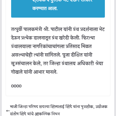
करण्यात
आला
.
तत्पूर्वी
पालकमंत्री
श्री
.
पाटील
यांनी
ग्रंथ
प्रदर्शनाला
भेट
देऊन
प्रत्येक
दालनातून
ग्रंथ
खरेदी
केली
.
फिरत्या
ग्रंथालयाला
नागरिकांचा
चांगला
प्रतिसाद
मिळत
असल्याचेही
त्यांनी
सांगितले
.
पूजा
दीक्षित
यांनी
सूत्रसंचालन
केले
,
तर
जिल्हा
ग्रंथालय
अधिकारी
श्रेया
गोखले
यांनी
आभार
मानले
.
0000
माजी जिल्हा परिषद सदस्या शिलाताई शिंदे यांना पुत्रशोक, उद्योजक
संतोष शिंदे यांचे आकस्मिक निधन