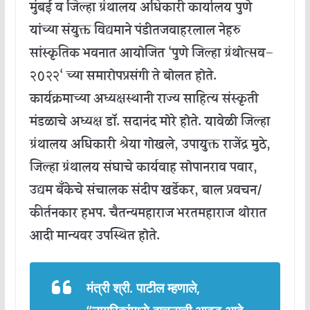
मुंबई
व
जिल्हा
ग्रंथालय
अधिकारी
कार्यालय
पुणे
यांच्या
संयुक्त
विद्यमाने
पंडीत
जवाहरलाल
नेहरु
सांस्कृतिक
भवनात
आयोजित
‘
पुणे
जिल्हा
ग्रंथोत्सव
–
२०२२
‘
च्या
समारोपप्रसंगी
ते
बोलत
होते
.
कार्यक्रमाच्या
अध्यक्षस्थानी
राज्य
साहित्य
संस्कृती
मंडळाचे
अध्यक्ष
डॉ
.
सदानंद
मोरे
होते
.
यावेळी
जिल्हा
ग्रंथालय
अधिकारी
श्रेया
गोखले
,
उपायुक्त
राजेंद्र
मुठे
,
जिल्हा
ग्रंथालय
संघाचे
कार्यवाह
सोपानराव
पवार
,
उद्यम
बँकेचे
संचालक
संदीप
खर्डेकर
,
बाल
प्रवचन
/
कीर्तनकार
हभप
.
चैतन्यमहाराज
भरतमहाराज
थोरात
आदी
मान्यवर
उपस्थित
होते
.
मंत्री
श्री
.
पाटील
म्हणाले
,