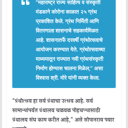
“
महाराष्ट्र
राज्य
साहित्य
व
संस्कृती
मंडळाने
कोरोना
काळात
२५
ग्रंथ
प्रकाशित
केले
.
ग्रंथ
निर्मिती
आणि
वितरणाला
शासनाचे
सहकार्य
मिळत
आहे
.
शासनातर्फे
दरवर्षी
ग्रंथोत्सवाचे
आयोजन
करण्यात
येते
.
ग्रंथोत्सवाच्या
माध्यमातून
राज्यात
नवी
ग्रंथसंस्कृती
निर्माण
होण्यास
चालना
मिळेल
,”
असा
विश्वास
श्री
.
मोरे
यांनी
व्यक्त
केला
.
“
ग्रंथोत्सव
हा
सर्व
ग्रंथाचा
उत्सव
आहे
.
सर्व
सामान्यांपर्यंत
ग्रंथालय
चळवळ
पोहचण्यासाठी
ग्रंथालय
संघ
काम
करीत
आहे
,”
असे
सोपानराव
पवार