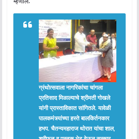
म्हणाले
.
ग्रंथोत्सवाला
नागरिकांचा
चांगला
प्रतिसाद
मिळाल्याचे
श्रीमती
गोखले
यांनी
प्रास्ताविकात
सांगितले
.
यावेळी
पालकमंत्र्यांच्या
हस्ते
बालकिर्तनकार
हभप
.
चैतन्यमहाराज
थोरात
यांचा
शाल
,
श्रीफळ
व
पुस्तक
भेट
देऊन
सत्कार