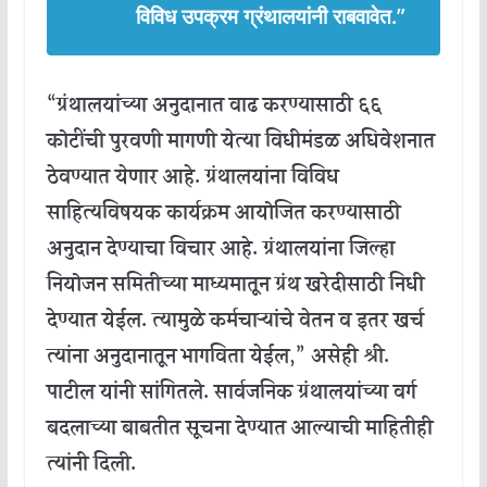
विविध
उपक्रम
ग्रंथालयांनी
राबवावेत
.”
“
ग्रंथालयांच्या
अनुदानात
वाढ
करण्यासाठी
६६
कोटींची
पुरवणी
मागणी
येत्या
विधीमंडळ
अधिवेशनात
ठेवण्यात
येणार
आहे
.
ग्रंथालयांना
विविध
साहित्यविषयक
कार्यक्रम
आयोजित
करण्यासाठी
अनुदान
देण्याचा
विचार
आहे
.
ग्रंथालयांना
जिल्हा
नियोजन
समितीच्या
माध्यमातून
ग्रंथ
खरेदीसाठी
निधी
देण्यात
येईल
.
त्यामुळे
कर्मचाऱ्यांचे
वेतन
व
इतर
खर्च
त्यांना
अनुदानातून
भागविता
येईल
,”
असेही
श्री
.
पाटील
यांनी
सांगितले
.
सार्वजनिक
ग्रंथालयांच्या
वर्ग
बदलाच्या
बाबतीत
सूचना
देण्यात
आल्याची
माहितीही
त्यांनी
दिली
.