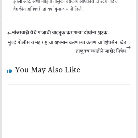
झाला आहे. अशी माहिती तालुका वैद्यकीय अधिकारी डॉ उदय गोडे व
वैद्यकीय अधिकारी डॉ वर्षा गुंजाळ यांनी दिली.
मांजरवाडी येथे गांजाची वाहतूक करणाऱ्या दोघांना अटक
मुंबई पोलीस व महाराष्ट्राचा अपमान करणाऱ्या कंगणाचा शिवसेना खेड
तालुक्याच्यातीने जाहीर निषेध
You May Also Like