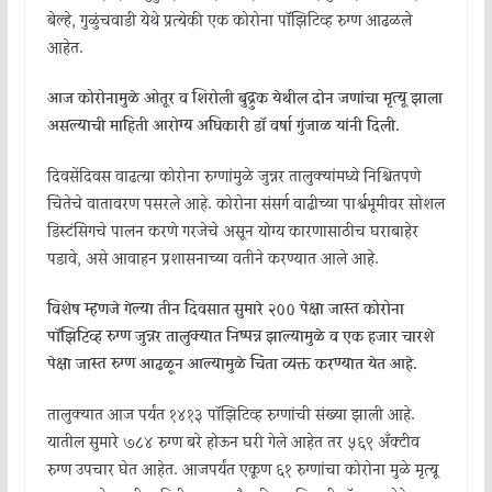
बेल्हे, गुळुंचवाडी येथे प्रत्येकी एक कोरोना पॉझिटिव्ह रुग्ण आढळले
आहेत.
आज कोरोनामुळे ओतूर व शिरोली बुद्रुक येथील दोन जणांचा मृत्यू झाला
असल्याची माहिती आरोग्य अधिकारी डॉ वर्षा गुंजाळ यांनी दिली.
दिवसेंदिवस वाढत्या कोरोना रुग्णांमुळे जुन्नर तालुक्यांमध्ये निश्चितपणे
चिंतेचे वातावरण पसरले आहे. कोरोना संसर्ग वाढीच्या पार्श्वभूमीवर सोशल
डिस्टंसिंगचे पालन करणे गरजेचे असून योग्य कारणासाठीच घराबाहेर
पडावे, असे आवाहन प्रशासनाच्या वतीने करण्यात आले आहे.
विशेष म्हणजे गेल्या तीन दिवसात सुमारे २०० पेक्षा जास्त कोरोना
पॉझिटिव्ह रुग्ण जुन्नर तालुक्यात निष्पन्न झाल्यामुळे व एक हजार चारशे
पेक्षा जास्त रुग्ण आढळून आल्यामुळे चिंता व्यक्त करण्यात येत आहे.
तालुक्यात आज पर्यंत १४१३ पॉझिटिव्ह रुग्णांची संख्या झाली आहे.
यातील सुमारे ७८४ रुग्ण बरे होऊन घरी गेले आहेत तर ५६९ अँक्टीव
रुग्ण उपचार घेत आहेत. आजपर्यंत एकूण ६१ रुग्णांचा कोरोना मुळे मृत्यू