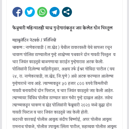
फेब्रुवारी महिन्यातही याच गुन्हेगारांकडून जप्त केलेत दोन पिस्तूल
महाबुलेटिन नेटवर्क / प्रतिनिधी
चाकण :
नाणेकरवाडी ( ता.खेड ) येथील ठाकरवस्ती येथे सापळा रचून
चाकण पोलिस ठाण्यातील गुन्हे शाखेच्या पथकाने दोन गावठी पिस्तुल व
चार जिवंत काडतुसे बाळगणाऱ्या सराईत गुन्हेगारास अटक केली.
पोलिसांनी दिलेल्या माहितीनुसार, अक्षय उर्फ ईश्वर गोविंदा पाटील ( वय
२४, रा. नाणेकरवाडी, ता.खेड, जि.पुणे ) असे अटक करण्यात आलेल्या
गुन्हेगाराचे नाव आहे. त्याच्याकडून ५० हजार ८०० रुपये किंमतीची
गावठी बनावटीचे दोन पिस्टल, व चार जिवंत काडतुसे जप्त केली आहेत.
त्याच्यावर विविध पोलीस ठाण्यात सात गंभीर गुन्हे दाखल आहेत. तसेच
त्याच्याकडून चाकण व खेड पोलिसांनी फेब्रुवारी २०२० मध्ये सुद्धा दोन
गावठी पिस्टल व चार जिवंत काडतुसे जप्त केली होती.
सदरची कारवाई पोलीस आयुक्त संदीप बिष्णोई, अपर पोलीस आयुक्त
रामनाथ पोकळे, पोलीस उपायुक्त स्मिता पाटील, सहाय्यक पोलीस आयुक्त