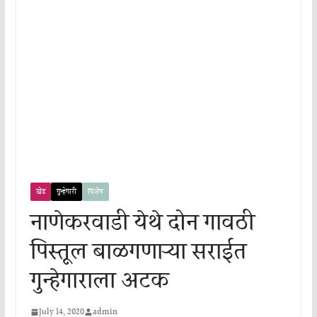
खेड
गुन्हेगारी
विशेष
नाणेकरवाडी येथे दोन गावठी
पिस्तूल बाळगणाऱ्या सराईत
गुन्हेगाराला अटक
July 14, 2020
admin