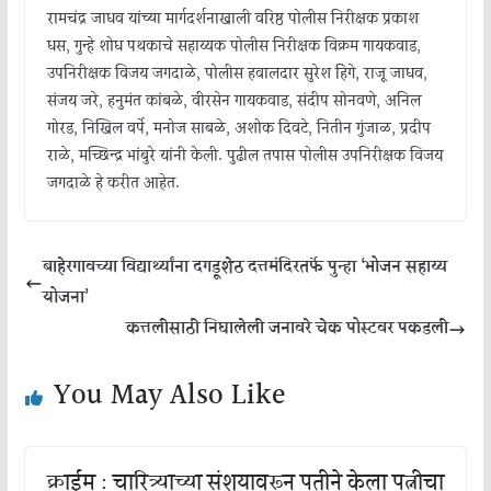
रामचंद्र जाधव यांच्या मार्गदर्शनाखाली वरिष्ठ पोलीस निरीक्षक प्रकाश
धस, गुन्हे शोध पथकाचे सहाय्यक पोलीस निरीक्षक विक्रम गायकवाड,
उपनिरीक्षक विजय जगदाळे, पोलीस हवालदार सुरेश हिंगे, राजू जाधव,
संजय जरे, हनुमंत कांबळे, वीरसेन गायकवाड, संदीप सोनवणे, अनिल
गोरड, निखिल वर्पे, मनोज साबळे, अशोक दिवटे, नितीन गुंजाळ, प्रदीप
राळे, मच्छिन्द्र भांबुरे यांनी केली. पुढील तपास पोलीस उपनिरीक्षक विजय
जगदाळे हे करीत आहेत.
बाहेरगावच्या विद्यार्थ्यांना दगडूशेठ दत्तमंदिरतर्फे पुन्हा ‘भोजन सहाय्य
योजना’
कत्तलीसाठी निघालेली जनावरे चेक पोस्टवर पकडली
You May Also Like
क्राईम : चारित्र्याच्या संशयावरून पतीने केला पत्नीचा