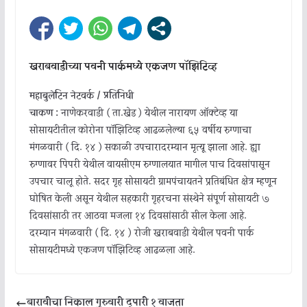
खराबवाडीच्या पवनी पार्कमध्ये एकजण पॉझिटिव्ह
महाबुलेटिन नेटवर्क / प्रतिनिधी
चाकण :
नाणेकरवाडी ( ता.खेड ) येथील नारायण ऑक्टेव्ह या
सोसायटीतील कोरोना पॉझिटिव्ह आढळलेल्या ६५ वर्षीय रुग्णाचा
मंगळवारी ( दि. १४ ) सकाळी उपचारादरम्यान मृत्यू झाला आहे. ह्या
रुग्णावर पिंपरी येथील वायसीएम रुग्णालयात मागील पाच दिवसांपासून
उपचार चालू होते. सदर गृह सोसायटी ग्रामपंचायतने प्रतिबंधित क्षेत्र म्हणून
घोषित केली असून येथील सहकारी गृहरचना संस्थेने संपूर्ण सोसायटी ७
दिवसांसाठी तर आठवा मजला १४ दिवसांसाठी सील केला आहे.
दरम्यान मंगळवारी ( दि. १४ ) रोजी खराबवाडी येथील पवनी पार्क
सोसायटीमध्ये एकजण पॉझिटिव्ह आढळला आहे.
बारावीचा निकाल गुरुवारी दुपारी १ वाजता