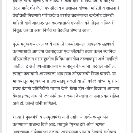
हदगल तसेच खेडचे प्रांत अधिकारी तेली यांनी समर्पक उत्तरे व माहिती
देऊन मार्गदर्शन केले. एफसीआय व प्रशासन यांच्यात माहिती व शासनाचे
वेळोवेळी निघणारी परिपत्रके व दररोज बदलणाऱ्या कन्टेन्मेंट झोनची
माहिती यांचे आदानप्रदान करण्यासाठी एफसीआयने नोडल अधिकारी
नियुक्त करावा असा निर्णय या बैठकीत घेण्यात आला.
पुरेसे मनुष्यबळ उपलब्ध व्हावे यासाठी एफसीआयला आवश्यक सहकार्य
करण्यासाठी आपल्या वेबसाइटवर एक प्लॅटफॉर्म तयार करून स्थानिक
परिसरातील व महाराष्ट्रातील विविध भागांतील तरुणांकडून अर्ज मागविले
जातील. हे अर्ज एफसीआयच्या माध्यमातून कंपन्यांना पाठवले जातील.
त्यातून कंपन्यांनी आपल्याला आवश्यक उमेदवारांची निवड करावी. या
माध्यमातून मनुष्यबळाचा प्रश्न सोडवू शकतो या डॉ. कोल्हे यांच्या सूचनेचे
सर्वच कंपनी प्रतिनिधींनी स्वागत केले. येत्या दोन-तीन दिवसांत आपल्या
वेबसाइटवर यासाठी प्लॅटफॉर्म तयार करून देण्याचा आपला प्रयत्न राहिल
असे डॉ. कोल्हे यांनी सांगितले.
राज्याचे मुख्यमंत्री व उपमुख्यमंत्री यांनी उद्योगांचे अर्थचक्र सुरळीत
करण्याला प्राधान्य दिले आहे. त्यामुळे “पुनश्च हरी ओम” म्हणत
आपल्याला अर्थव्यवस्था रुळावर आणण्याला प्राधान्य देण्याचे सुतोवाच