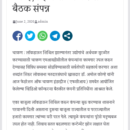
बैठक संपन्न
June 2, 2020
admin
चाकण : लॉकडाऊन शिथिल झाल्यानंतर उद्योगांचे अर्थचक्र सुरळीत
करण्यासाठी चाकण एमआयडीसीतील कंपन्यांना कामगार उपलब्ध करून
देण्यासह विविध समस्या सोडविण्यासाठी सर्वतोपरी सहकार्य करणार अशा
शब्दांत शिरूर लोकसभा मतदारसंघाचे खासदार डॉ. अमोल कोल्हे यांनी
आज फेडरेशन ऑफ चाकण इंडस्ट्रीज ( एफसीआय ) समवेत आयोजित
केलेल्या व्हिडिओ कॉन्फरन्स बैठकीत कंपनी प्रतिनिधींना आश्वस्त केले.
एका बाजूला लॉकडाऊन शिथिल करून कंपन्या सुरू करण्यास शासनाने
परवानगी दिली असताना दुसऱ्या बाजूला राज्यातील व परराज्यातील
हजारो कामगार त्यांच्या घरी परत गेले. त्यामुळे कंपन्यांना पुरेसे मनुष्यबळ
उपलब्ध होत नाही. शिवाय सतत बदलणारा कन्टेन्मेंट झोन लक्षात घेता