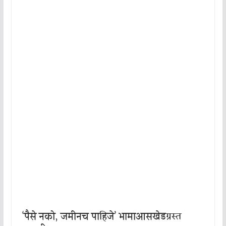
‘पैसे नको, जमीनच पाहिजे’ भामाआसखेडग्रस्त