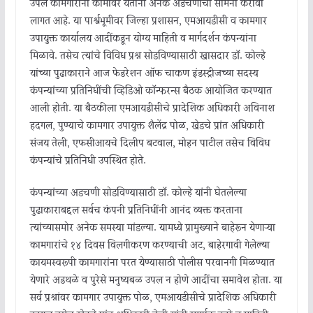
उपलब्ध कामगारांना कामावर येताना अनेक अडचणींचा सामना करावा
लागत आहे. या पार्श्वभूमीवर जिल्हा प्रशासन, एमआयडीसी व कामगार
उपायुक्त कार्यालय आदींकडून योग्य माहिती व मार्गदर्शन कंपन्यांना
मिळावे. तसेच त्यांचे विविध प्रश्न सोडविण्यासाठी खासदार डॉ. कोल्हे
यांच्या पुढाकाराने आज फेडरेशन ऑफ चाकण इंडस्ट्रीजच्या सदस्य
कंपन्यांच्या प्रतिनिधींची व्हिडिओ कॉन्फरन्स बैठक आयोजित करण्यात
आली होती. या बैठकीला एमआयडीसीचे प्रादेशिक अधिकारी अविनाश
हदगल, पुण्याचे कामगार उपायुक्त शैलेंद्र पोळ, खेडचे प्रांत अधिकारी
संजय तेली, एफसीआयचे दिलीप बटवाल, मोहन पाटील तसेच विविध
कंपन्यांचे प्रतिनिधी उपस्थित होते.
कंपन्यांच्या अडचणी सोडविण्यासाठी डॉ. कोल्हे यांनी घेतलेल्या
पुढाकाराबद्दल सर्वच कंपनी प्रतिनिधींनी आनंद व्यक्त करताना
त्यांच्यासमोर अनेक समस्या मांडल्या. यामध्ये प्रामुख्याने बाहेरून येणाऱ्या
कामगारांचे १४ दिवस विलगीकरण करण्याची अट, बाहेरगावी गेलेल्या
कायमस्वरूपी कामगारांना परत येण्यासाठी पोलीस परवानगी मिळण्यात
येणारे अडथळे व पुरेसे मनुष्यबळ उपलब्ध न होणे आदींचा समावेश होता. या
सर्व प्रश्नांवर कामगार उपायुक्त पोळ, एमआयडीसीचे प्रादेशिक अधिकारी